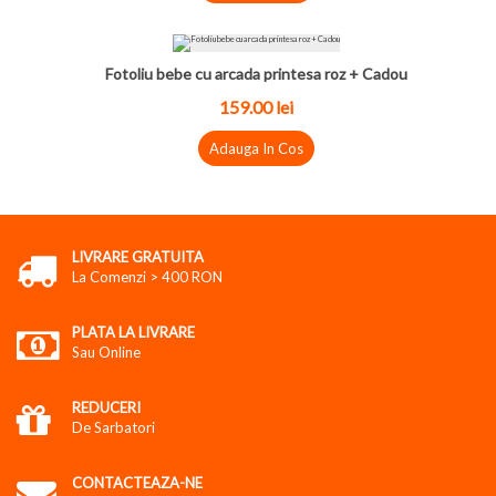
Fotoliu bebe cu arcada printesa roz + Cadou
159.00
lei
Adauga In Cos
LIVRARE GRATUITA
La Comenzi > 400 RON
PLATA LA LIVRARE
Sau Online
REDUCERI
De Sarbatori
CONTACTEAZA-NE