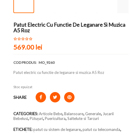
Patut Electric Cu Functie De Leganare Si Muzica
A5 Roz
569.00
lei
COD PRODUS:
MO_9260
Patut electric cu functie de leganare si muzica A5 Roz
Stoc epuizat
SHARE
CATEGORIES:
Articole Bebe
,
Balansoare
,
Generale
,
Jucarii
Bebelusi
,
Pătuțuri
,
Puericultura
,
Saltelute si Tarcuri
ETICHETE:
patut cu sistem de leganare
,
patut cu telecomanda
,