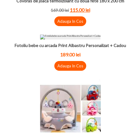
Covoras de joaca termoizolant cu doua fete 180 x 200 cm
115.00
lei
169.00
lei
Adauga In Cos
Fotoliu bebe cu arcada Print Albastru Personalizat + Cadou
189.00
lei
Adauga In Cos