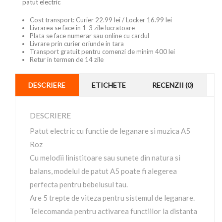
patut electric
Cost transport: Curier 22.99 lei / Locker 16.99 lei
Livrarea se face in 1-3 zile lucratoare
Plata se face numerar sau online cu cardul
Livrare prin curier oriunde in tara
Transport gratuit pentru comenzi de minim 400 lei
Retur in termen de 14 zile
DESCRIERE
ETICHETE
RECENZII (0)
DESCRIERE
Patut electric cu functie de leganare si muzica A5
Roz
Cu melodii linistitoare sau sunete din natura si
balans, modelul de patut A5 poate fi alegerea
perfecta pentru bebelusul tau.
Are 5 trepte de viteza pentru sistemul de leganare.
Telecomanda pentru activarea functiilor la distanta