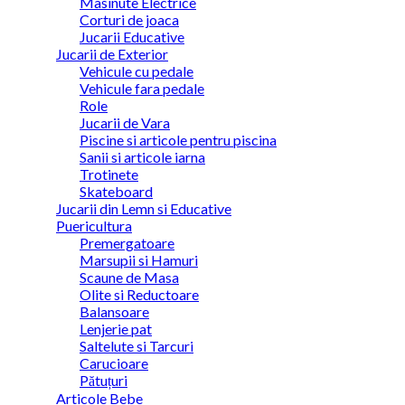
Masinute Electrice
Corturi de joaca
Jucarii Educative
Jucarii de Exterior
Vehicule cu pedale
Vehicule fara pedale
Role
Jucarii de Vara
Piscine si articole pentru piscina
Sanii si articole iarna
Trotinete
Skateboard
Jucarii din Lemn si Educative
Puericultura
Premergatoare
Marsupii si Hamuri
Scaune de Masa
Olite si Reductoare
Balansoare
Lenjerie pat
Saltelute si Tarcuri
Carucioare
Pătuțuri
Articole Bebe