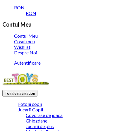
RON
RON
Contul Meu
Contul Meu
Cosul meu
Wishlist
Despre Noi
Autentificare
Toggle navigation
Fotolii copii
Jucarii Copii
Covorase de joaca
Ghiozdane
Jucarii de plus