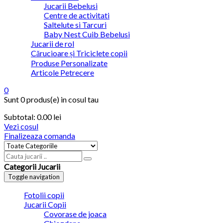
Jucarii Bebelusi
Centre de activitati
Saltelute si Tarcuri
Baby Nest Cuib Bebelusi
Jucarii de rol
Cărucioare și Triciclete copii
Produse Personalizate
Articole Petrecere
0
Sunt
0 produs(e)
in cosul tau
Subtotal:
0.00 lei
Vezi cosul
Finalizeaza comanda
Categorii Jucarii
Toggle navigation
Fotolii copii
Jucarii Copii
Covorase de joaca