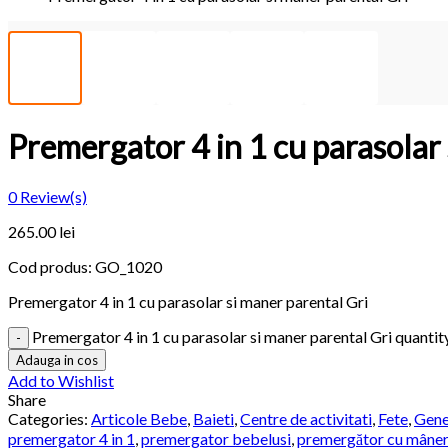
Premergator 4 in 1 cu parasolar 
0
Review(s)
265.00 lei
Cod produs:
GO_1020
Premergator 4 in 1 cu parasolar si maner parental Gri
Premergator 4 in 1 cu parasolar si maner parental Gri quantit
Adauga in cos
Add to Wishlist
Share
Categories:
Articole Bebe
,
Baieti
,
Centre de activitati
,
Fete
,
Gene
premergator 4 in 1
,
premergator bebelusi
,
premergător cu mâner