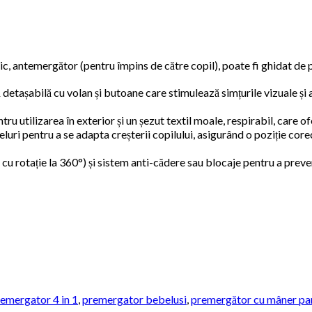
ic, antemergător (pentru împins de către copil), poate fi ghidat de 
detașabilă cu volan și butoane care stimulează simțurile vizuale și 
tru utilizarea în exterior și un șezut textil moale, respirabil, care
eluri pentru a se adapta creșterii copilului, asigurând o poziție cor
 cu rotație la 360°) și sistem anti-cădere sau blocaje pentru a preve
emergator 4 in 1
,
premergator bebelusi
,
premergător cu mâner pa