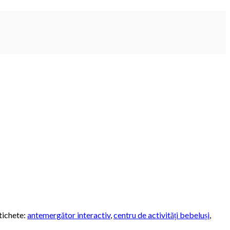
tichete:
antemergător interactiv
,
centru de activități bebeluși
,