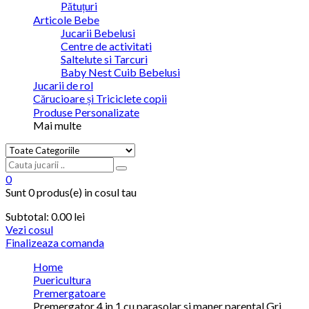
Pătuțuri
Articole Bebe
Jucarii Bebelusi
Centre de activitati
Saltelute si Tarcuri
Baby Nest Cuib Bebelusi
Jucarii de rol
Cărucioare și Triciclete copii
Produse Personalizate
Mai multe
0
Sunt
0 produs(e)
in cosul tau
Subtotal:
0.00 lei
Vezi cosul
Finalizeaza comanda
Home
Puericultura
Premergatoare
Premergator 4 in 1 cu parasolar si maner parental Gri