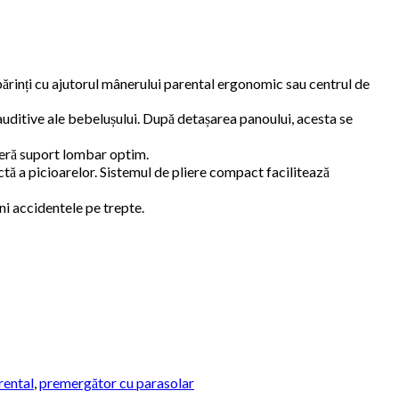
părinți cu ajutorul mânerului parental ergonomic sau centrul de
auditive ale bebelușului. După detașarea panoului, acesta se
 oferă suport lombar optim.
ectă a picioarelor. Sistemul de pliere compact facilitează
ni accidentele pe trepte.
rental
,
premergător cu parasolar