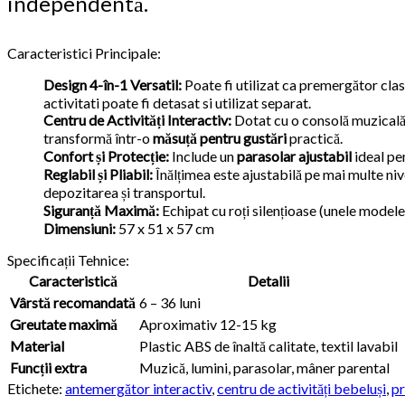
independentă.
Caracteristici Principale:
Design 4-în-1 Versatil:
Poate fi utilizat ca premergător clas
activitati poate fi detasat si utilizat separat.
Centru de Activități Interactiv:
Dotat cu o consolă muzicală 
transformă într-o
măsuță pentru gustări
practică.
Confort și Protecție:
Include un
parasolar ajustabil
ideal pen
Reglabil și Pliabil:
Înălțimea este ajustabilă pe mai multe niv
depozitarea și transportul.
Siguranță Maximă:
Echipat cu roți silențioase (unele modele
Dimensiuni:
57 x 51 x 57 cm
Specificații Tehnice:
Caracteristică
Detalii
Vârstă recomandată
6 – 36 luni
Greutate maximă
Aproximativ 12-15 kg
Material
Plastic ABS de înaltă calitate, textil lavabil
Funcții extra
Muzică, lumini, parasolar, mâner parental
Etichete:
antemergător interactiv
,
centru de activități bebeluși
,
pr