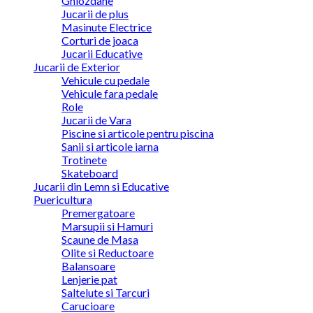
Ghiozdane
Jucarii de plus
Masinute Electrice
Corturi de joaca
Jucarii Educative
Jucarii de Exterior
Vehicule cu pedale
Vehicule fara pedale
Role
Jucarii de Vara
Piscine si articole pentru piscina
Sanii si articole iarna
Trotinete
Skateboard
Jucarii din Lemn si Educative
Puericultura
Premergatoare
Marsupii si Hamuri
Scaune de Masa
Olite si Reductoare
Balansoare
Lenjerie pat
Saltelute si Tarcuri
Carucioare