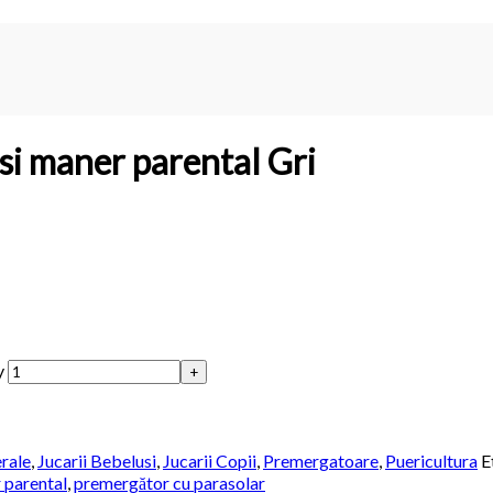
si maner parental Gri
y
rale
,
Jucarii Bebelusi
,
Jucarii Copii
,
Premergatoare
,
Puericultura
E
 parental
,
premergător cu parasolar