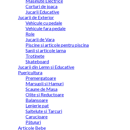
Masinute Electrice
Corturi de joaca
Jucarii Educative
Jucarii de Exterior
Vehicule cu pedale
Vehicule fara pedale
Role
Jucarii de Vara
Piscine si articole pentru piscina
Sanii si articole iarna
Trotinete
Skateboard
Jucarii din Lemn si Educative
Puericultura
Premergatoare
Marsupii si Hamuri
Scaune de Masa
Olite si Reductoare
Balansoare
Lenjerie pat
Saltelute si Tarcuri
Carucioare
Pătuțuri
Articole Bebe