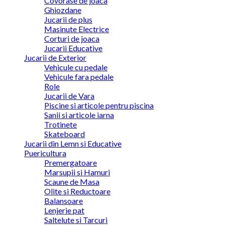
Covorase de joaca
Ghiozdane
Jucarii de plus
Masinute Electrice
Corturi de joaca
Jucarii Educative
Jucarii de Exterior
Vehicule cu pedale
Vehicule fara pedale
Role
Jucarii de Vara
Piscine si articole pentru piscina
Sanii si articole iarna
Trotinete
Skateboard
Jucarii din Lemn si Educative
Puericultura
Premergatoare
Marsupii si Hamuri
Scaune de Masa
Olite si Reductoare
Balansoare
Lenjerie pat
Saltelute si Tarcuri