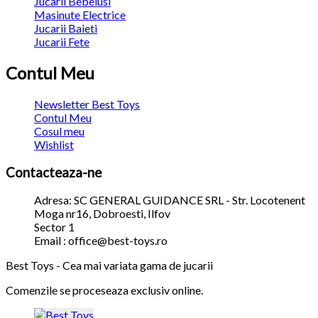
Jucarii Bebelusi
Masinute Electrice
Jucarii Baieti
Jucarii Fete
Contul Meu
Newsletter Best Toys
Contul Meu
Cosul meu
Wishlist
Contacteaza-ne
Adresa: SC GENERAL GUIDANCE SRL - Str. Locotenent
Moga nr16, Dobroesti, Ilfov
Sector 1
Email : office@best-toys.ro
Best Toys - Cea mai variata gama de jucarii
Comenzile se proceseaza exclusiv online.