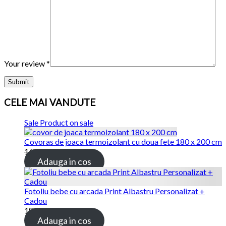
Your review
*
CELE MAI VANDUTE
Sale
Product on sale
Covoras de joaca termoizolant cu doua fete 180 x 200 cm
169.00 lei
115.00 lei
Adauga in cos
Fotoliu bebe cu arcada Print Albastru Personalizat +
Cadou
189.00 lei
Adauga in cos