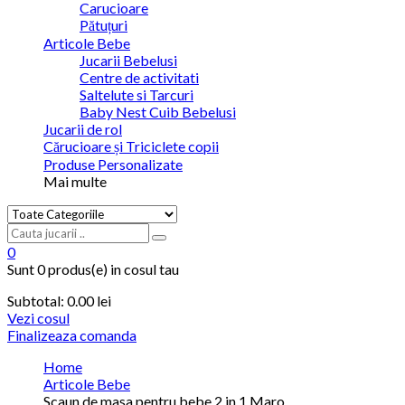
Carucioare
Pătuțuri
Articole Bebe
Jucarii Bebelusi
Centre de activitati
Saltelute si Tarcuri
Baby Nest Cuib Bebelusi
Jucarii de rol
Cărucioare și Triciclete copii
Produse Personalizate
Mai multe
0
Sunt
0 produs(e)
in cosul tau
Subtotal:
0.00 lei
Vezi cosul
Finalizeaza comanda
Home
Articole Bebe
Scaun de masa pentru bebe 2 in 1 Maro