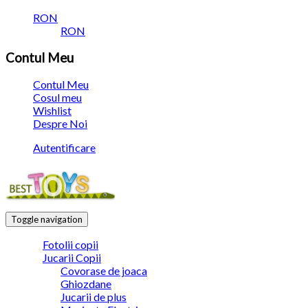
RON
RON
Contul Meu
Contul Meu
Cosul meu
Wishlist
Despre Noi
Autentificare
Toggle navigation
Fotolii copii
Jucarii Copii
Covorase de joaca
Ghiozdane
Jucarii de plus