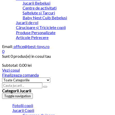
Jucarii Bebelusi
Centre de activitati
Saltelute si Tarcuri
Baby Nest Cuib Bebelusi
Jucarii de rol
Cărucioare și Triciclete copii
Produse Personalizate
Articole Petrecere
Email:
office@best-toys.ro
0
Sunt
0 produs(e)
in cosul tau
Subtotal:
0.00 lei
Vezi cosul
Finalizeaza comanda
Categorii Jucarii
Toggle navigation
Fotolii copii
Jucarii Copii