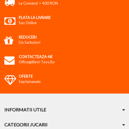
La Comenzi > 400 RON
PLATA LA LIVRARE
Sau Online
REDUCERI
De Sarbatori
CONTACTEAZA-NE
Office@best-Toys.ro
OFERTE
Saptamanale
INFORMATII UTILE
CATEGORII JUCARII