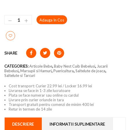
Adauga In Cos
SHARE
CATEGORIES:
Articole Bebe
,
Baby Nest Cuib Bebelusi
,
Jucarii
Bebelusi
,
Marsupii si Hamuri
,
Puericultura
,
Saltelute de joaca
,
Saltelute si Tarcuri
Cost transport: Curier 22.99 lei / Locker 16.99 lei
Livrarea se face in 1-3 zile lucratoare
Plata se face numerar sau online cu cardul
Livrare prin curier oriunde in tara
Transport gratuit pentru comenzi de minim 400 lei
Retur in termen de 14 zile
DESCRIERE
INFORMATII SUPLIMENTARE