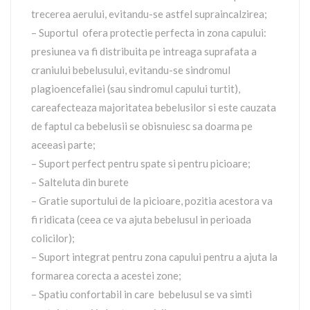
trecerea aerului, evitandu-se astfel supraincalzirea;
– Suportul ofera protectie perfecta in zona capului:
presiunea va fi distribuita pe intreaga suprafata a
craniului bebelusului, evitandu-se sindromul
plagioencefaliei (sau sindromul capului turtit),
careafecteaza majoritatea bebelusilor si este cauzata
de faptul ca bebelusii se obisnuiesc sa doarma pe
aceeasi parte;
– Suport perfect pentru spate si pentru picioare;
– Salteluta din burete
– Gratie suportului de la picioare, pozitia acestora va
fi ridicata (ceea ce va ajuta bebelusul in perioada
colicilor);
– Suport integrat pentru zona capului pentru a ajuta la
formarea corecta a acestei zone;
– Spatiu confortabil in care bebelusul se va simti