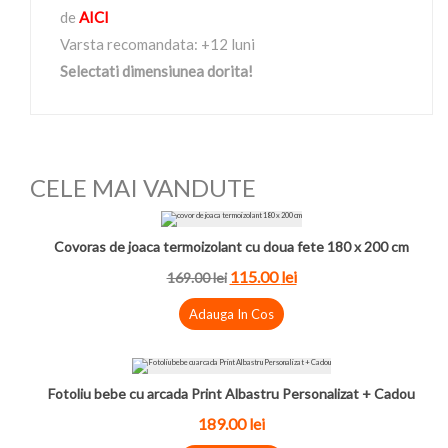
de
AICI
Varsta recomandata: +12 luni
Selectati dimensiunea dorita!
CELE MAI VANDUTE
Covoras de joaca termoizolant cu doua fete 180 x 200 cm
115.00
lei
169.00
lei
Adauga In Cos
Fotoliu bebe cu arcada Print Albastru Personalizat + Cadou
189.00
lei