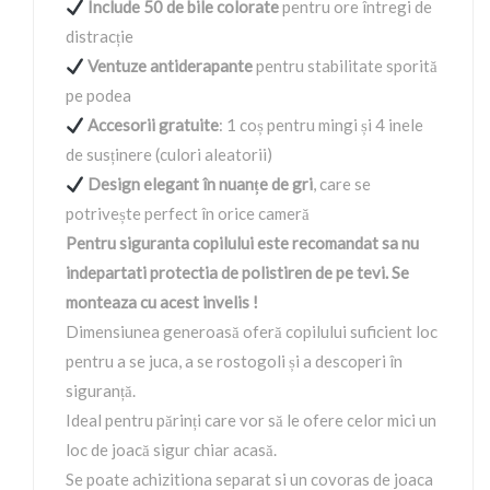
Include 50 de bile colorate
pentru ore întregi de
distracție
Ventuze antiderapante
pentru stabilitate sporită
pe podea
Accesorii gratuite
: 1 coș pentru mingi și 4 inele
de susținere (culori aleatorii)
Design elegant în nuanțe de gri
, care se
potrivește perfect în orice cameră
Pentru siguranta copilului este recomandat sa nu
indepartati protectia de polistiren de pe tevi. Se
monteaza cu acest invelis !
Dimensiunea generoasă oferă copilului suficient loc
pentru a se juca, a se rostogoli și a descoperi în
siguranță.
Ideal pentru părinți care vor să le ofere celor mici un
loc de joacă sigur chiar acasă.
Se poate achizitiona separat si un covoras de joaca