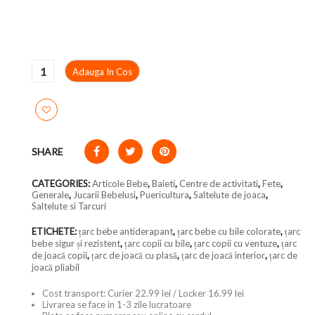
Adauga In Cos
SHARE
CATEGORIES:
Articole Bebe
,
Baieti
,
Centre de activitati
,
Fete
,
Generale
,
Jucarii Bebelusi
,
Puericultura
,
Saltelute de joaca
,
Saltelute si Tarcuri
ETICHETE:
țarc bebe antiderapant
,
țarc bebe cu bile colorate
,
țarc
bebe sigur și rezistent
,
țarc copii cu bile
,
țarc copii cu ventuze
,
țarc
de joacă copii
,
țarc de joacă cu plasă
,
țarc de joacă interior
,
țarc de
joacă pliabil
Cost transport: Curier 22.99 lei / Locker 16.99 lei
Livrarea se face in 1-3 zile lucratoare