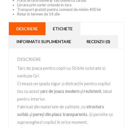
Plata se face numerar sau online cu cardul
Livrare prin curier oriunde in tara
Transport gratuit pentru comenzi de minim 400 lei
Retur in termen de 14 zile
DESCRIERE
ETICHETE
INFORMATII SUPLIMENTARE
RECENZII (0)
DESCRIERE
Tarc de joaca pentru copii cu 50 bile colorate si
ventuze Gri
Creează un spațiu sigur și distractiv pentru copilul
tău cu acest
țarc de joacă modern și rezistent
, ideal
pentru interior.
Fabricat din materiale de calitate, cu
structură
solidă și pereți din plasă transparentă
, îți permite să
supraveghezi copilul în orice moment.