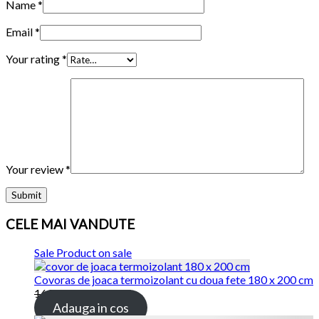
Name
*
Email
*
Your rating
*
Your review
*
CELE MAI VANDUTE
Sale
Product on sale
Covoras de joaca termoizolant cu doua fete 180 x 200 cm
169.00
lei
115.00
lei
Adauga in cos