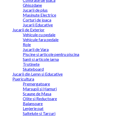
Covorase de joaca
Ghiozdane
Jucarii de plus
Masinute Electrice
Corturi de joaca
Jucarii Educative
Jucarii de Exterior
Vehicule cu pedale
Vehicule fara pedale
Role
Jucarii de Vara
Piscine si articole pentru piscina
Sanii si articole iarna
Trotinete
Skateboard
Jucarii din Lemn si Educative
Puericultura
Premergatoare
Marsupii si Hamuri
Scaune de Masa
Olite si Reductoare
Balansoare
Lenjerie pat
Saltelute si Tarcuri