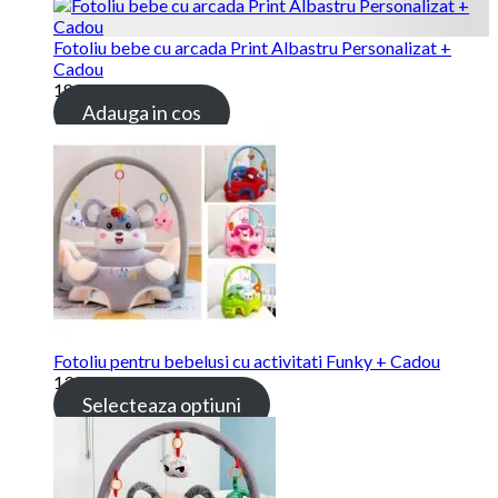
Fotoliu bebe cu arcada Print Albastru Personalizat +
Cadou
189.00
lei
Adauga in cos
Fotoliu pentru bebelusi cu activitati Funky + Cadou
139.00
lei
Selecteaza optiuni