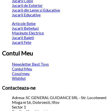
Jucarii Copii
Jucarii de Exterior
Jucarii din Lemn si Educative
Jucarii Educative
Articole Bebe
Jucarii Bebelusi
Masinute Electrice
Jucarii Baieti
Jucarii Fete
Contul Meu
Newsletter Best Toys
Contul Meu
Cosul meu
Wishlist
Contacteaza-ne
Adresa: SC GENERAL GUIDANCE SRL - Str. Locotenent
Moga nr16, Dobroesti, Ilfov
Sector 1