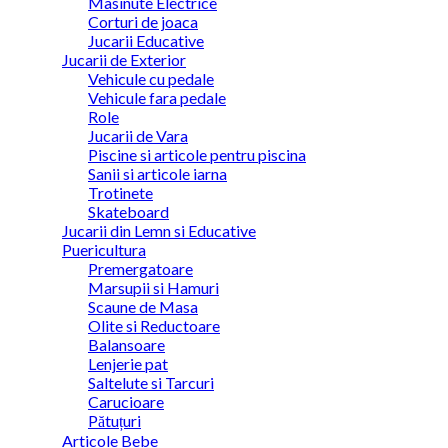
Masinute Electrice
Corturi de joaca
Jucarii Educative
Jucarii de Exterior
Vehicule cu pedale
Vehicule fara pedale
Role
Jucarii de Vara
Piscine si articole pentru piscina
Sanii si articole iarna
Trotinete
Skateboard
Jucarii din Lemn si Educative
Puericultura
Premergatoare
Marsupii si Hamuri
Scaune de Masa
Olite si Reductoare
Balansoare
Lenjerie pat
Saltelute si Tarcuri
Carucioare
Pătuțuri
Articole Bebe