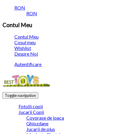
RON
RON
Contul Meu
Contul Meu
Cosul meu
Wishlist
Despre Noi
Autentificare
Toggle navigation
Fotolii copii
Jucarii Copii
Covorase de joaca
Ghiozdane
Jucarii de plus