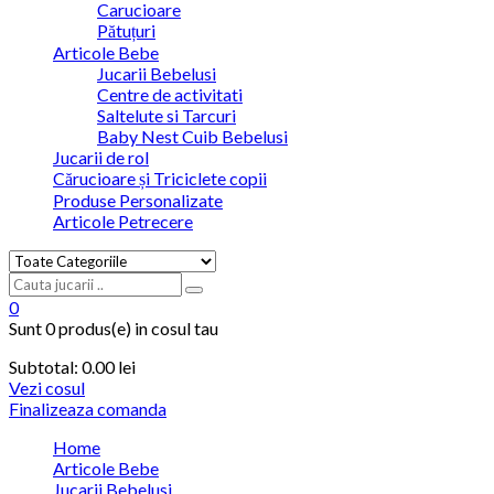
Carucioare
Pătuțuri
Articole Bebe
Jucarii Bebelusi
Centre de activitati
Saltelute si Tarcuri
Baby Nest Cuib Bebelusi
Jucarii de rol
Cărucioare și Triciclete copii
Produse Personalizate
Articole Petrecere
0
Sunt
0 produs(e)
in cosul tau
Subtotal:
0.00
lei
Vezi cosul
Finalizeaza comanda
Home
Articole Bebe
Jucarii Bebelusi