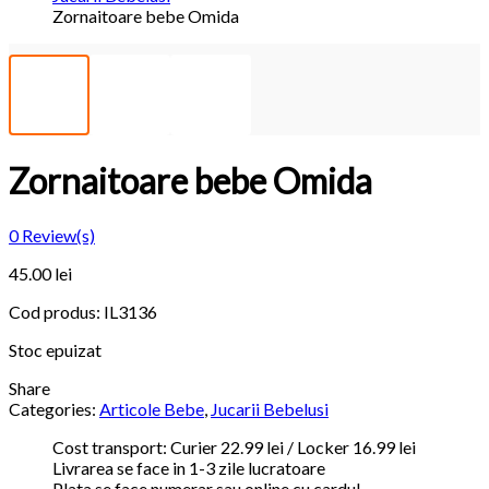
Zornaitoare bebe Omida
Zornaitoare bebe Omida
0
Review(s)
45.00
lei
Cod produs:
IL3136
Stoc epuizat
Share
Categories:
Articole Bebe
,
Jucarii Bebelusi
Cost transport: Curier 22.99 lei / Locker 16.99 lei
Livrarea se face in 1-3 zile lucratoare
Plata se face numerar sau online cu cardul