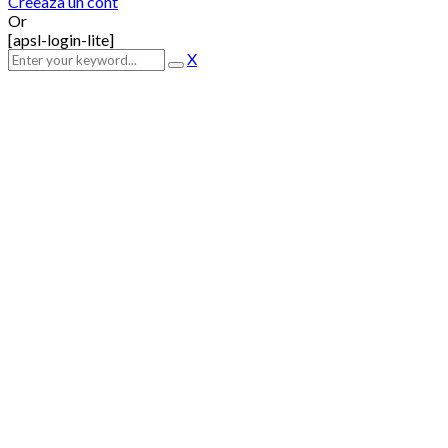
Creeaza un cont
Or
[apsl-login-lite]
X