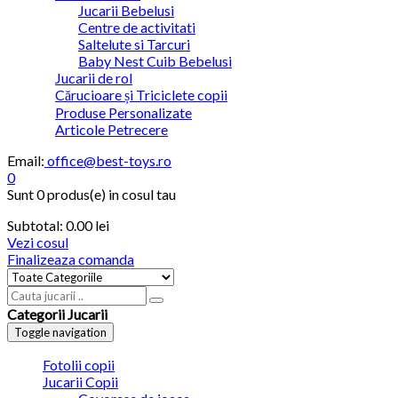
Jucarii Bebelusi
Centre de activitati
Saltelute si Tarcuri
Baby Nest Cuib Bebelusi
Jucarii de rol
Cărucioare și Triciclete copii
Produse Personalizate
Articole Petrecere
Email:
office@best-toys.ro
0
Sunt
0 produs(e)
in cosul tau
Subtotal:
0.00
lei
Vezi cosul
Finalizeaza comanda
Categorii Jucarii
Toggle navigation
Fotolii copii
Jucarii Copii