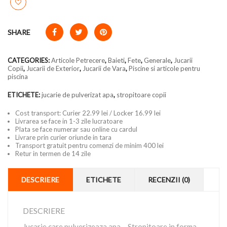
SHARE
CATEGORIES:
Articole Petrecere
,
Baieti
,
Fete
,
Generale
,
Jucarii
Copii
,
Jucarii de Exterior
,
Jucarii de Vara
,
Piscine si articole pentru
piscina
ETICHETE:
jucarie de pulverizat apa
,
stropitoare copii
Cost transport: Curier 22.99 lei / Locker 16.99 lei
Livrarea se face in 1-3 zile lucratoare
Plata se face numerar sau online cu cardul
Livrare prin curier oriunde in tara
Transport gratuit pentru comenzi de minim 400 lei
Retur in termen de 14 zile
DESCRIERE
ETICHETE
RECENZII (0)
DESCRIERE
Jucarie care pulverizeaza apa – Stropitoare in forma