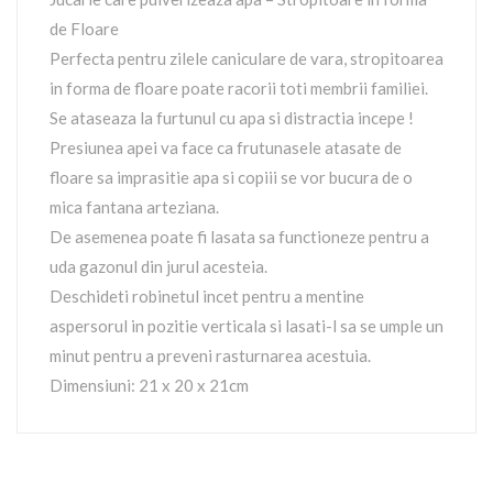
de Floare
Perfecta pentru zilele caniculare de vara, stropitoarea
in forma de floare poate racorii toti membrii familiei.
Se ataseaza la furtunul cu apa si distractia incepe !
Presiunea apei va face ca frutunasele atasate de
floare sa imprasitie apa si copiii se vor bucura de o
mica fantana arteziana.
De asemenea poate fi lasata sa functioneze pentru a
uda gazonul din jurul acesteia.
Deschideti robinetul incet pentru a mentine
aspersorul in pozitie verticala si lasati-l sa se umple un
minut pentru a preveni rasturnarea acestuia.
Dimensiuni: 21 x 20 x 21cm