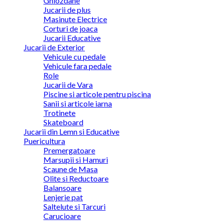
Ghiozdane
Jucarii de plus
Masinute Electrice
Corturi de joaca
Jucarii Educative
Jucarii de Exterior
Vehicule cu pedale
Vehicule fara pedale
Role
Jucarii de Vara
Piscine si articole pentru piscina
Sanii si articole iarna
Trotinete
Skateboard
Jucarii din Lemn si Educative
Puericultura
Premergatoare
Marsupii si Hamuri
Scaune de Masa
Olite si Reductoare
Balansoare
Lenjerie pat
Saltelute si Tarcuri
Carucioare