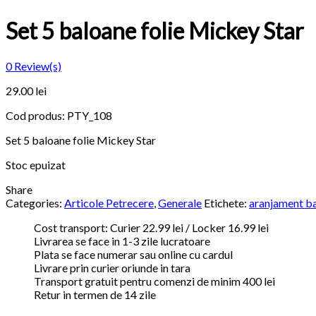
Set 5 baloane folie Mickey Star
0
Review(s)
29.00
lei
Cod produs:
PTY_108
Set 5 baloane folie Mickey Star
Stoc epuizat
Share
Categories:
Articole Petrecere
,
Generale
Etichete:
aranjament b
Cost transport: Curier 22.99 lei / Locker 16.99 lei
Livrarea se face in 1-3 zile lucratoare
Plata se face numerar sau online cu cardul
Livrare prin curier oriunde in tara
Transport gratuit pentru comenzi de minim 400 lei
Retur in termen de 14 zile