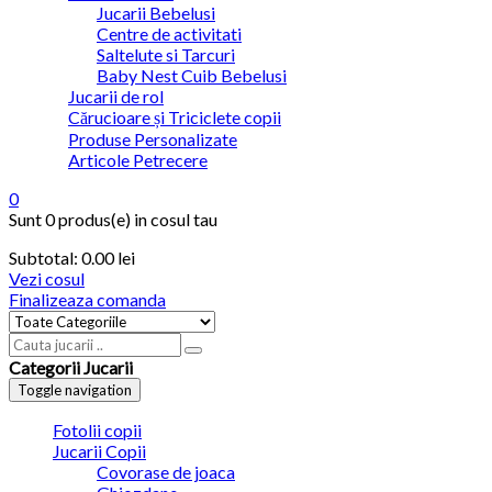
Jucarii Bebelusi
Centre de activitati
Saltelute si Tarcuri
Baby Nest Cuib Bebelusi
Jucarii de rol
Cărucioare și Triciclete copii
Produse Personalizate
Articole Petrecere
0
Sunt
0 produs(e)
in cosul tau
Subtotal:
0.00
lei
Vezi cosul
Finalizeaza comanda
Categorii Jucarii
Toggle navigation
Fotolii copii
Jucarii Copii
Covorase de joaca