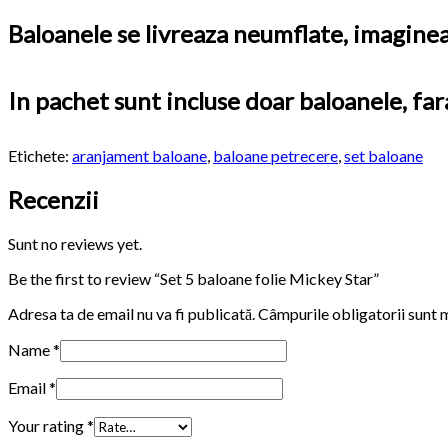
Baloanele se livreaza neumflate, imaginea 
In pachet sunt incluse doar baloanele, far
Etichete:
aranjament baloane
,
baloane petrecere
,
set baloane
Recenzii
Sunt no reviews yet.
Be the first to review “Set 5 baloane folie Mickey Star”
Adresa ta de email nu va fi publicată.
Câmpurile obligatorii sunt
Name
*
Email
*
Your rating
*