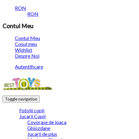
RON
RON
Contul Meu
Contul Meu
Cosul meu
Wishlist
Despre Noi
Autentificare
Toggle navigation
Fotolii copii
Jucarii Copii
Covorase de joaca
Ghiozdane
Jucarii de plus