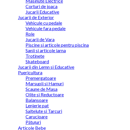
Masinute Electrice
Corturi de joaca
Jucarii Educative
Jucarii de Exterior
Vehicule cu pedale
Vehicule fara pedale
Role
Jucarii de Vara
Piscine si articole pentru piscina
Sanii si articole iarna
Trotinete
Skateboard
Jucarii din Lemn si Educative
Puericultura
Premergatoare
Marsupii si Hamuri
Scaune de Masa
Olite si Reductoare
Balansoare
Lenjerie pat
Saltelute si Tarcuri
Carucioare
Pătuțuri
Articole Bebe