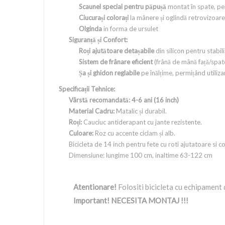
Scaunel special pentru păpușă
montat în spate, pen
Ciucurași colorați
la mânere și oglindă retrovizoare p
Olginda
in forma de ursulet
Siguranță și Confort:
Roți ajutătoare detașabile
din silicon pentru stabi
Sistem de frânare eficient
(frână de mână față/spate
Șa și ghidon reglabile
pe înălțime, permițând utiliza
Specificații Tehnice:
Vârstă recomandată: 4-6 ani (16 inch)
Material Cadru:
Matalic și durabil.
Roți:
Cauciuc antiderapant cu jante rezistente.
Culoare:
Roz cu accente ciclam și alb.
Bicicleta de 14 inch pentru fete cu roti ajutatoare si
Dimensiune: lungime 100 cm, inaltime 63-122 cm
Atentionare!
Folositi bicicleta cu echipament 
Important! NECESITA MONTAJ !!!