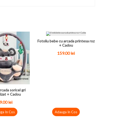
Fotoliu bebe cu arcada printesa roz
+ Cadou
159.00
lei
rcada soricel gri
izat + Cadou
9.00
lei
ga In Cos
Adauga In Cos