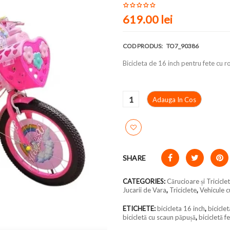
619.00
lei
COD PRODUS:
TO7_90386
Bicicleta de 16 inch pentru fete cu r
Adauga In Cos
SHARE
CATEGORIES:
Cărucioare și Tricicle
Jucarii de Vara
,
Triciclete
,
Vehicule 
ETICHETE:
bicicleta 16 inch
,
biciclet
bicicletă cu scaun păpușă
,
bicicletă fe