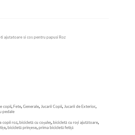
oti ajutatoare si cos pentru papusi Roz
te copii
,
Fete
,
Generale
,
Jucarii Copii
,
Jucarii de Exterior
,
cu pedale
a copii roz
,
bicicletă cu coșuleț
,
bicicletă cu roți ajutătoare
,
tițe
,
bicicletă prințese
,
prima bicicletă fetiță