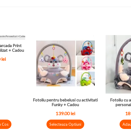
arcada Print
lizat + Cadou
0
lei
Fotoliu pentru bebelusi cu activitati
Fotoliu cu a
Funky + Cadou
personal
139.00
lei
18
n Cos
Selecteaza Optiuni
Adau