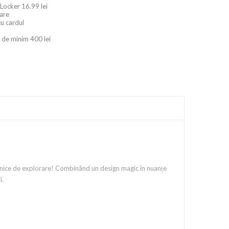
 Locker 16.99 lei
oare
cu cardul
 de minim 400 lei
rnice de explorare! Combinând un design magic în nuanțe
i.