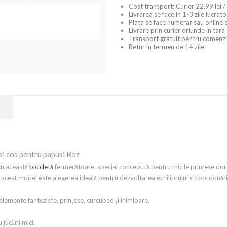
Cost transport: Curier 22.99 lei /
Livrarea se face in 1-3 zile lucrat
Plata se face numerar sau online 
Livrare prin curier oriunde in tara
Transport gratuit pentru comenzi
Retur in termen de 14 zile
 si cos pentru papusi Roz
cu această
bicicletă
fermecătoare, special concepută pentru micile prințese do
, acest model este alegerea ideală pentru dezvoltarea echilibrului și coordonări
lemente fanteziste, prințese, curcubee și inimioare.
jucării mici.