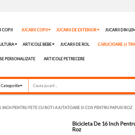
I COPII
JUCARII COPII
JUCARII DE EXTERIOR
JUCARII DIN LE
ULTURA
ARTICOLE BEBE
JUCARII DE ROL
CĂRUCIOARE ȘI TRI
E PERSONALIZATE
ARTICOLE PETRECERE
16 INCH PENTRU FETE CU ROTI AJUTATOARE SI COS PENTRU PAPUSI ROZ
Bicicleta De 16 Inch Pentr
Roz