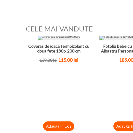
CELE MAI VANDUTE
Covoras de joaca termoizolant cu
Fotoliu bebe cu 
doua fete 180 x 200 cm
Albastru Persona
115.00
lei
189.0
169.00
lei
Adauga In Cos
Adauga I