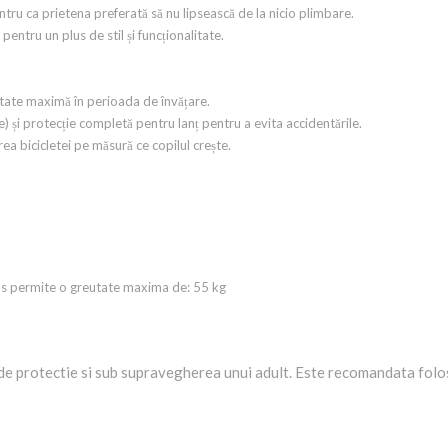
tru ca prietena preferată să nu lipsească de la nicio plimbare.
entru un plus de stil și funcționalitate.
litate maximă în perioada de învățare.
) și protecție completă pentru lanț pentru a evita accidentările.
rea bicicletei pe măsură ce copilul crește.
 cos permite o greutate maxima de: 55 kg
de protectie si sub supravegherea unui adult. Este recomandata folosi