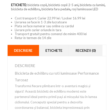
ETICHETE:
bicicleta copii
,
bicicletă copii 2-5 ani
,
bicicleta cu lumini
,
bicicleta de echilibru
,
bicicleta fara pedale
,
roți luminoase LED
Cost transport: Curier 22.99 lei / Locker 16.99 lei
Livrarea se face in 1-3 zile lucratoare
Plata se face numerar sau online cu cardul
Livrare prin curier oriunde in tara
Transport gratuit pentru comenzi de minim 400 lei
Retur in termen de 14 zile
DESCRIERE
ETICHETE
RECENZII (0)
DESCRIERE
Bicicleta de echilibru cu roti luminoase Performance
Turcoaz
Transformă fiecare plimbare într-o aventură magică și
sigură! Această bicicletă de echilibru modernă este
partenerul ideal pentru primii pași ai micuțului tău în lumea
ciclismului. Concepută special pentru a dezvolta
coordonarea și balansul, bicicleta impresionează prin