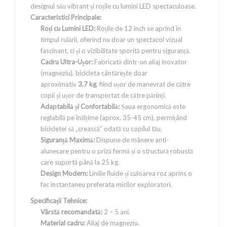
designul său vibrant și roțile cu lumini LED spectaculoase.
Caracteristici Principale:
Roți cu Lumini LED:
Roțile de 12 inch se aprind în
timpul rulării, oferind nu doar un spectacol vizual
fascinant, ci și o vizibilitate sporită pentru siguranță.
Cadru Ultra-Ușor:
Fabricată dintr-un aliaj inovator
(magneziu), bicicleta cântărește doar
aproximativ
3.7 kg
, fiind ușor de manevrat de către
copii și ușor de transportat de către părinți.
Adaptabilă și Confortabilă:
Șaua ergonomică este
reglabilă pe înălțime (aprox. 35-45 cm), permițând
bicicletei să „crească” odată cu copilul tău.
Siguranță Maximă:
Dispune de mânere anti-
alunecare pentru o priză fermă și o structură robustă
care suportă până la 25 kg.
Design Modern:
Liniile fluide și culoarea roz aprins o
fac instantaneu preferata micilor exploratori.
Specificații Tehnice:
Vârstă recomandată:
2 – 5 ani.
Material cadru:
Aliaj de magneziu.