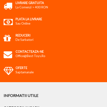
LIVRARE GRATUITA
La Comenzi > 400 RON
PLATA LA LIVRARE
Sau Online
REDUCERI
De Sarbatori
CONTACTEAZA-NE
Office@best-Toys.ro
OFERTE
Saptamanale
INFORMATII UTILE