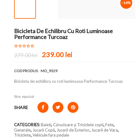
-14%
Bicicleta De Echilibru Cu Roti Luminoase
Performance Turcoaz
239.00 lei
279.00 lei
COD PRODUS:
MO_9329
Bicicleta de echilibru cu roti luminoase Performance Turcoaz
Stoc epuizat
SHARE
CATEGORIES:
Baieti
,
Cărucioare și Triciclete copii
,
Fete
,
Generale
,
Jucarii Copii
,
Jucarii de Exterior
,
Jucarii de Vara
,
Triciclete
,
Vehicule fara pedale