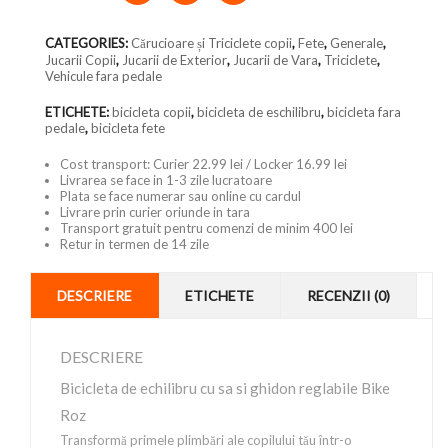
CATEGORIES:
Cărucioare și Triciclete copii
,
Fete
,
Generale
,
Jucarii Copii
,
Jucarii de Exterior
,
Jucarii de Vara
,
Triciclete
,
Vehicule fara pedale
ETICHETE:
bicicleta copii
,
bicicleta de eschilibru
,
bicicleta fara
pedale
,
bicicleta fete
Cost transport: Curier 22.99 lei / Locker 16.99 lei
Livrarea se face in 1-3 zile lucratoare
Plata se face numerar sau online cu cardul
Livrare prin curier oriunde in tara
Transport gratuit pentru comenzi de minim 400 lei
Retur in termen de 14 zile
DESCRIERE
ETICHETE
RECENZII (0)
DESCRIERE
Bicicleta de echilibru cu sa si ghidon reglabile Bike
Roz
Transformă primele plimbări ale copilului tău într-o