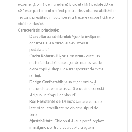
experiență plină de încredere! Bicicleta fără pedale „Bike
68” este partenerul perfect pentru dezvoltarea abilităților
motorii, pregătind micuțul pentru trecerea ușoară către o
bicicletă clasică.
Caracteristici principale:
Dezvoltarea Echilibrului:
Ajută la învățarea
controlului și a direcției fără stresul
pedalatului.
Cadru Robust și Ușor:
Construită dintr-un
material durabil, este ușor de manevrat de
către copii și simplu de transportat de către
părinți.
Design Confortabil:
Șaua ergonomică și
manerele aderente asigură o poziție corectă
și sigură în timpul deplasării.
Roți Rezistente de 14 inch:
Jantele cu spițe
late oferă stabilitate pe diverse tipuri de
teren.
Ajustabilitate:
Ghidonul și șaua pot fi reglate
în înălțime pentru a se adapta creșterii