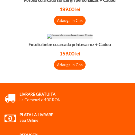
Fotoliu cu arcada soricel gri personalizat + Cadou
189.00 lei
Adauga In Cos
Fotoliu bebe cu arcada printesa roz + Cadou
159.00 lei
Adauga In Cos
LIVRARE GRATUITA
La Comenzi > 400 RON
PLATA LA LIVRARE
Sau Online