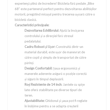
experiență plină de încredere! Bicicleta fără pedale „Bike
68” este partenerul perfect pentru dezvoltarea abilităților
motorii, pregătind micuțul pentru trecerea ușoară către o
bicicletă clasică.
Caracteristici principale:
Dezvoltarea Echilibrului:
Ajută la învățarea
controlului și a direcției fără stresul
pedalatului.
Cadru Robust și Ușor:
Construită dintr-un
material durabil, este ușor de manevrat de
către copii și simplu de transportat de către
părinți.
Design Confortabil:
Șaua ergonomică și
manerele aderente asigură o poziție corectă
și sigură în timpul deplasării.
Roți Rezistente de 14 inch:
Jantele cu spițe
late oferă stabilitate pe diverse tipuri de
teren.
Ajustabilitate:
Ghidonul și șaua pot fi reglate
în înălțime pentru a se adapta creșterii