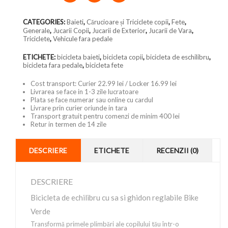
CATEGORIES:
Baieti
,
Cărucioare și Triciclete copii
,
Fete
,
Generale
,
Jucarii Copii
,
Jucarii de Exterior
,
Jucarii de Vara
,
Triciclete
,
Vehicule fara pedale
ETICHETE:
bicicleta baieti
,
bicicleta copii
,
bicicleta de eschilibru
,
bicicleta fara pedale
,
bicicleta fete
Cost transport: Curier 22.99 lei / Locker 16.99 lei
Livrarea se face in 1-3 zile lucratoare
Plata se face numerar sau online cu cardul
Livrare prin curier oriunde in tara
Transport gratuit pentru comenzi de minim 400 lei
Retur in termen de 14 zile
DESCRIERE
ETICHETE
RECENZII (0)
DESCRIERE
Bicicleta de echilibru cu sa si ghidon reglabile Bike
Verde
Transformă primele plimbări ale copilului tău într-o