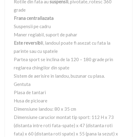
Rotile din fata au
suspensii
, pivotate, rotesc 360
grade
Frana centraliazata
Suspensii pe cadru
Maner reglabil, suport de pahar
Este reversibi
l, landoul poate fi asezat cu fata la
parinte sau cu spatele
Partea sport se inclina de la 120 – 180 grade prin
reglarea chingilor din spate
Sistem de aerisire in landou, buzunar cu plasa.
Gentuta
Plasa de tantari
Husa de picioare
Dimensiune landou: 80 x 35 cm
Dimensiune carucior montat tip sport: 112 H x 73
(distanta intre roti fata-spate) x 47 (distanta roti
fata) x 60 (distanta roti spate) x 55 (pana la sezut) x