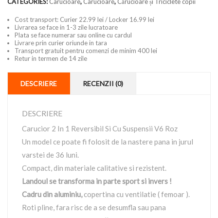
CATEGORIES:
Carucioare
,
Carucioare
,
Cărucioare și Triciclete copii
Cost transport: Curier 22.99 lei / Locker 16.99 lei
Livrarea se face in 1-3 zile lucratoare
Plata se face numerar sau online cu cardul
Livrare prin curier oriunde in tara
Transport gratuit pentru comenzi de minim 400 lei
Retur in termen de 14 zile
DESCRIERE
RECENZII (0)
DESCRIERE
Carucior 2 In 1 Reversibil Si Cu Suspensii V6 Roz
Un model ce poate fi folosit de la nastere pana in jurul
varstei de 36 luni.
Compact, din materiale calitative si rezistent.
Landoul se transforma in parte sport si invers !
Cadru din aluminiu,
copertina cu ventilatie ( femoar ).
Roti pline, fara risc de a se desumfla sau pana