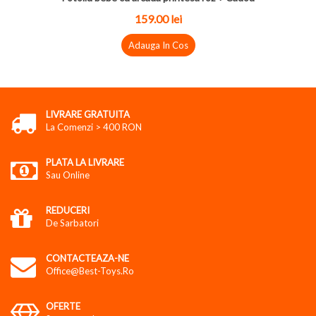
159.00
lei
Adauga In Cos
LIVRARE GRATUITA
La Comenzi > 400 RON
PLATA LA LIVRARE
Sau Online
REDUCERI
De Sarbatori
CONTACTEAZA-NE
Office@best-Toys.ro
OFERTE