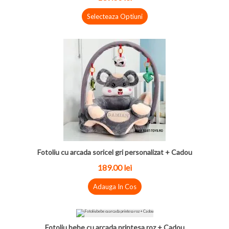
Selecteaza Optiuni
Fotoliu cu arcada soricel gri personalizat + Cadou
189.00
lei
Adauga In Cos
Fotoliu bebe cu arcada printesa roz + Cadou