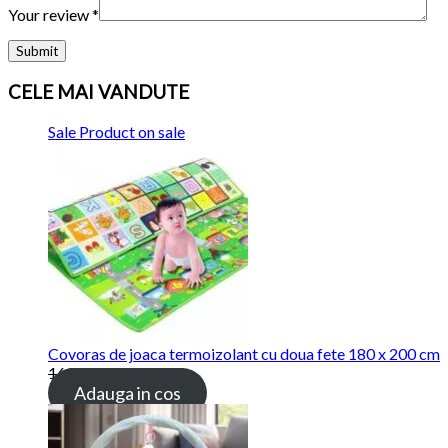
Your review
*
CELE MAI VANDUTE
Sale
Product on sale
Covoras de joaca termoizolant cu doua fete 180 x 200 cm
169.00 lei
115.00 lei
Adauga in cos