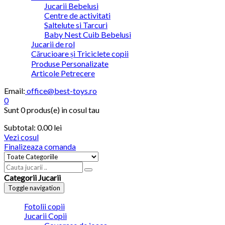
Jucarii Bebelusi
Centre de activitati
Saltelute si Tarcuri
Baby Nest Cuib Bebelusi
Jucarii de rol
Cărucioare și Triciclete copii
Produse Personalizate
Articole Petrecere
Email:
office@best-toys.ro
0
Sunt
0 produs(e)
in cosul tau
Subtotal:
0.00 lei
Vezi cosul
Finalizeaza comanda
Categorii Jucarii
Toggle navigation
Fotolii copii
Jucarii Copii