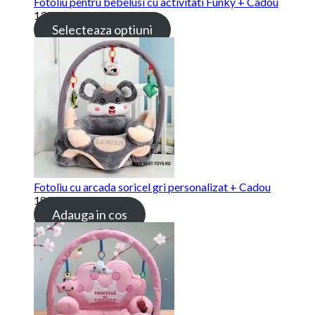
Fotoliu pentru bebelusi cu activitati Funky + Cadou
139.00 lei
Selecteaza optiuni
Fotoliu cu arcada soricel gri personalizat + Cadou
189.00 lei
Adauga in cos