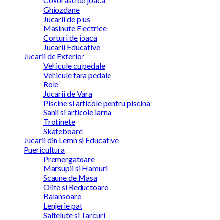
Covorase de joaca
Ghiozdane
Jucarii de plus
Masinute Electrice
Corturi de joaca
Jucarii Educative
Jucarii de Exterior
Vehicule cu pedale
Vehicule fara pedale
Role
Jucarii de Vara
Piscine si articole pentru piscina
Sanii si articole iarna
Trotinete
Skateboard
Jucarii din Lemn si Educative
Puericultura
Premergatoare
Marsupii si Hamuri
Scaune de Masa
Olite si Reductoare
Balansoare
Lenjerie pat
Saltelute si Tarcuri