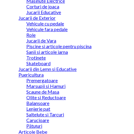
Masinute Electrice
Corturi de joaca
Jucarii Educative
Jucarii de Exterior
Vehicule cu pedale
Vehicule fara pedale
Role
Jucarii de Vara
Piscine si articole pentru piscina
Sanii si articole iarna
Trotinete
Skateboard
Jucarii din Lemn si Educative
Puericultura
Premergatoare
Marsupii si Hamuri
Scaune de Masa
Olite si Reductoare
Balansoare
Lenjerie pat
Saltelute si Tarcuri
Carucioare
Pătuțuri
Articole Bebe