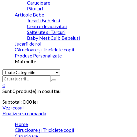
Carucioare
Pătuțuri
Articole Bebe
Jucarii Bebelusi
Centre de activitati
Saltelute si Tarcuri
Baby Nest Cuib Bebelusi
Jucarii de rol
Cărucioare și Triciclete copii
Produse Personalizate
Mai multe
0
Sunt
0 produs(e)
in cosul tau
Subtotal:
0.00 lei
Vezi cosul
Finalizeaza comanda
Home
Cărucioare și Triciclete copii
Carucioare