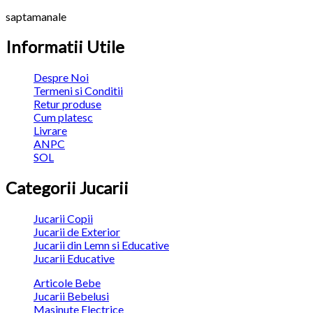
saptamanale
Informatii Utile
Despre Noi
Termeni si Conditii
Retur produse
Cum platesc
Livrare
ANPC
SOL
Categorii Jucarii
Jucarii Copii
Jucarii de Exterior
Jucarii din Lemn si Educative
Jucarii Educative
Articole Bebe
Jucarii Bebelusi
Masinute Electrice