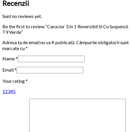
Recenzii
Sunt no reviews yet.
Be the first to review “Carucior 3 In 1 Reversibil Si Cu Suspensii
T9 Verde”
Adresa ta de email nu va fi publicată.
Câmpurile obligatorii sunt
marcate cu
*
Name
*
Email
*
Your rating
*
1
2
3
4
5