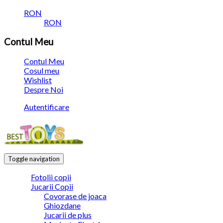
RON
RON
Contul Meu
Contul Meu
Cosul meu
Wishlist
Despre Noi
Autentificare
Toggle navigation
Fotolii copii
Jucarii Copii
Covorase de joaca
Ghiozdane
Jucarii de plus