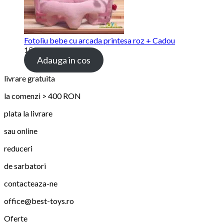
Fotoliu bebe cu arcada printesa roz + Cadou
159.00 lei
Adauga in cos
livrare gratuita
la comenzi > 400 RON
plata la livrare
sau online
reduceri
de sarbatori
contacteaza-ne
office@best-toys.ro
Oferte