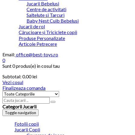
Jucarii Bebelusi
Centre de activitati
Saltelute si Tarcuri
Baby Nest Cuib Bebelusi
Jucarii de rol
Cărucioare și Triciclete copii
Produse Personalizate
Articole Petrecere
Email:
office@best-toys.ro
0
Sunt
0 produs(e)
in cosul tau
Subtotal:
0.00
lei
Vezi cosul
Finalizeaza comanda
Categorii Jucarii
Toggle navigation
Fotolii copii
Jucarii Copii