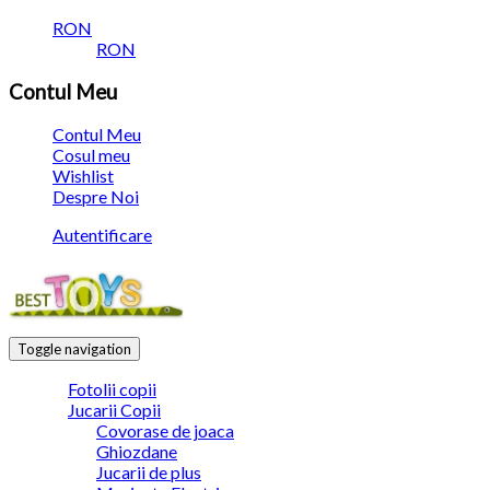
RON
RON
Contul Meu
Contul Meu
Cosul meu
Wishlist
Despre Noi
Autentificare
Toggle navigation
Fotolii copii
Jucarii Copii
Covorase de joaca
Ghiozdane
Jucarii de plus