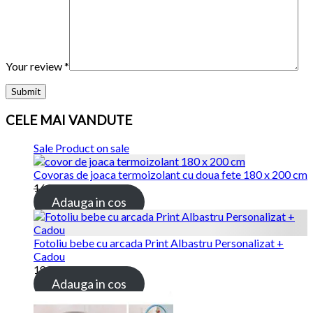
Your review
*
CELE MAI VANDUTE
Sale
Product on sale
Covoras de joaca termoizolant cu doua fete 180 x 200 cm
169.00
lei
115.00
lei
Adauga in cos
Fotoliu bebe cu arcada Print Albastru Personalizat +
Cadou
189.00
lei
Adauga in cos