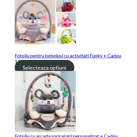
Fotoliu pentru bebelusi cu activitati Funky + Cadou
139.00
lei
Selecteaza optiuni
Fotoliu cu arcada soricel gri personalizat + Cadou