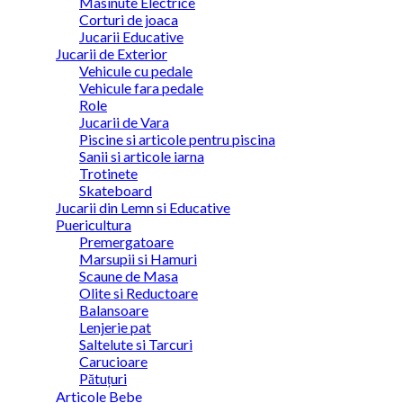
Masinute Electrice
Corturi de joaca
Jucarii Educative
Jucarii de Exterior
Vehicule cu pedale
Vehicule fara pedale
Role
Jucarii de Vara
Piscine si articole pentru piscina
Sanii si articole iarna
Trotinete
Skateboard
Jucarii din Lemn si Educative
Puericultura
Premergatoare
Marsupii si Hamuri
Scaune de Masa
Olite si Reductoare
Balansoare
Lenjerie pat
Saltelute si Tarcuri
Carucioare
Pătuțuri
Articole Bebe