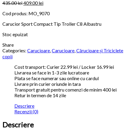
435.00
lei
409.00
lei
Cod produs:
MO_9070
Carucior Sport Compact Tip Troller C8 Albastru
Stoc epuizat
Share
Categories:
Carucioare
,
Carucioare
,
Cărucioare și Triciclete
copii
Cost transport: Curier 22.99 lei / Locker 16.99 lei
Livrarea se face in 1-3 zile lucratoare
Plata se face numerar sau online cu cardul
Livrare prin curier oriunde in tara
Transport gratuit pentru comenzi de minim 400 lei
Retur in termen de 14 zile
Descriere
Recenzii (0)
Descriere