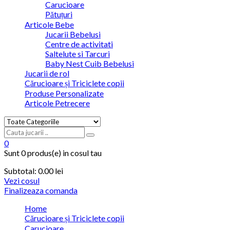
Carucioare
Pătuțuri
Articole Bebe
Jucarii Bebelusi
Centre de activitati
Saltelute si Tarcuri
Baby Nest Cuib Bebelusi
Jucarii de rol
Cărucioare și Triciclete copii
Produse Personalizate
Articole Petrecere
0
Sunt
0 produs(e)
in cosul tau
Subtotal:
0.00
lei
Vezi cosul
Finalizeaza comanda
Home
Cărucioare și Triciclete copii
Carucioare