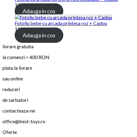
189.00
lei
Adauga in cos
Fotoliu bebe cu arcada printesa roz + Cadou
159.00
lei
Adauga in cos
livrare gratuita
la comenzi > 400 RON
plata la livrare
sau online
reduceri
de sarbatori
contacteaza-ne
office@best-toys.ro
Oferte