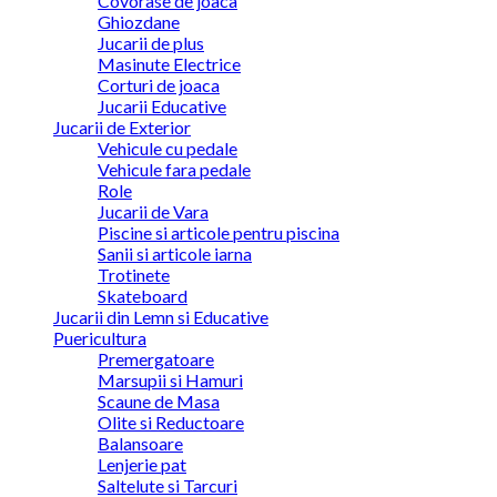
Covorase de joaca
Ghiozdane
Jucarii de plus
Masinute Electrice
Corturi de joaca
Jucarii Educative
Jucarii de Exterior
Vehicule cu pedale
Vehicule fara pedale
Role
Jucarii de Vara
Piscine si articole pentru piscina
Sanii si articole iarna
Trotinete
Skateboard
Jucarii din Lemn si Educative
Puericultura
Premergatoare
Marsupii si Hamuri
Scaune de Masa
Olite si Reductoare
Balansoare
Lenjerie pat
Saltelute si Tarcuri