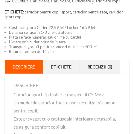
CATEGORIES:
Carucioare
,
Carucioare
,
Cărucioare și Triciclete copii
ETICHETE:
carucior pentru copii sport
,
carucior pentru fete
,
carucior
sport copii
Cost transport: Curier 22.99 lei / Locker 16.99 lei
Livrarea se face in 1-3 zile lucratoare
Plata se face numerar sau online cu cardul
Livrare prin curier oriunde in tara
Transport gratuit pentru comenzi de minim 400 lei
Retur in termen de 14 zile
DESCRIERE
ETICHETE
RECENZII (0)
DESCRIERE
Carucior sport tip troller cu suspensii C5 Mov
Un model de carucior foarte usor de uilizat si comod
pentru copil.
Este prevazut cu o captuseala interioara detasabila,
ce asigura confort copilului.