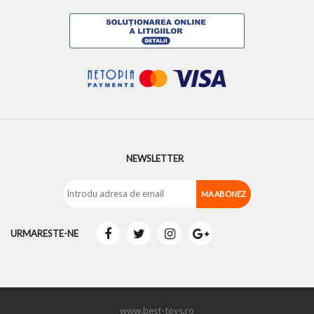
NEWSLETTER
URMARESTE-NE
www.best-toys.ro