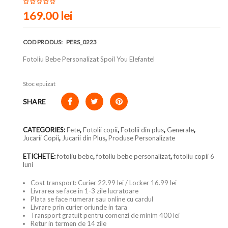
169.00
lei
COD PRODUS:
PERS_0223
Fotoliu Bebe Personalizat Spoil You Elefantel
Stoc epuizat
SHARE
CATEGORIES:
Fete
,
Fotolii copii
,
Fotolii din plus
,
Generale
,
Jucarii Copii
,
Jucarii din Plus
,
Produse Personalizate
ETICHETE:
fotoliu bebe
,
fotoliu bebe personalizat
,
fotoliu copii 6
luni
Cost transport: Curier 22.99 lei / Locker 16.99 lei
Livrarea se face in 1-3 zile lucratoare
Plata se face numerar sau online cu cardul
Livrare prin curier oriunde in tara
Transport gratuit pentru comenzi de minim 400 lei
Retur in termen de 14 zile