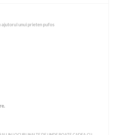
 ajutorul unui prieten pufos
re.
 SAU IN LOCURI INALTE DE UNDE POATE CADEA CU