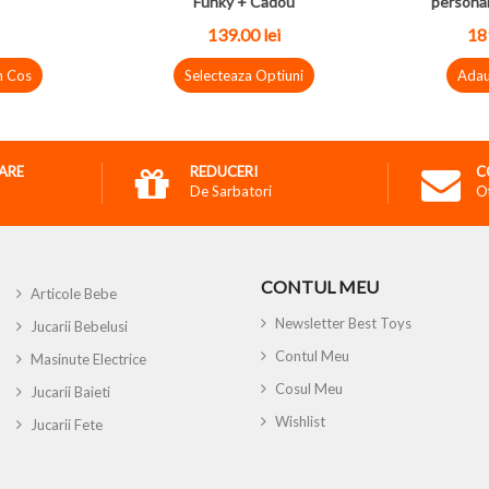
Funky + Cadou
personal
139.00
lei
18
n Cos
Selecteaza Optiuni
Adau
RARE
REDUCERI
C
De Sarbatori
O
CONTUL MEU
Articole Bebe
Newsletter Best Toys
Jucarii Bebelusi
Contul Meu
Masinute Electrice
Cosul Meu
Jucarii Baieti
Wishlist
Jucarii Fete