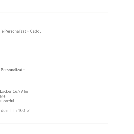
nnie Personalizat + Cadou
 Personalizate
 Locker 16.99 lei
oare
cu cardul
 de minim 400 lei