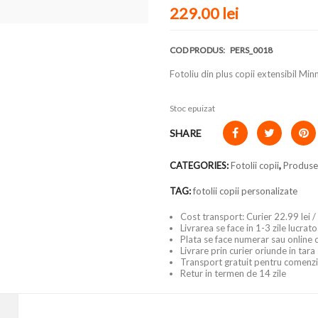
229.00
lei
COD PRODUS:
PERS_0018
Fotoliu din plus copii extensibil Mi
Stoc epuizat
SHARE
CATEGORIES:
Fotolii copii
,
Produse
TAG:
fotolii copii personalizate
Cost transport: Curier 22.99 lei /
Livrarea se face in 1-3 zile lucrat
Plata se face numerar sau online 
Livrare prin curier oriunde in tara
Transport gratuit pentru comenzi
Retur in termen de 14 zile