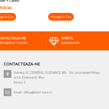
izat + Cadou
9.00
lei
ga In Cos
Adauga In Cos
ONTACTEAZA-NE
OFERTE
ffice@best-Toys.ro
Saptamanale
CONTACTEAZA-NE
Adresa: SC GENERAL GUIDANCE SRL - Str. Locotenent Moga
nr16, Dobroesti, Ilfov
Sector 1
Email : office@best-toys.ro