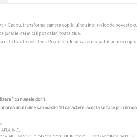
at + Cadou, transforma camera copilului tau intr-un loc de poveste cu
a jucarie, cei mici il pot calari toata ziua.
i este foarte rezistent. Poate fi folosit ca un mic patut pentru copii.
izare ” cu numele dorit.
tionarea unui nume sau maxim 10 caractere, acesta se face prin broda
S
FLA IN EL !
DEA, NU LASATI NICIODATA COPILUL IN FOTOLIU PE MARGINEA PATULUI