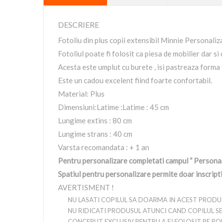
DESCRIERE
Fotoliu din plus copii extensibil Minnie Personaliz
Fotoliul poate fi folosit ca piesa de mobilier dar si c
Acesta este umplut cu burete , isi pastreaza forma s
Este un cadou excelent fiind foarte confortabil.
Material: Plus
Dimensiuni:Latime :Latime : 45 cm
Lungime extins : 80 cm
Lungime strans : 40 cm
Varsta recomandata : + 1 an
Pentru personalizare completati campul ” Personal
Spatiul pentru personalizare permite doar inscrip
AVERTISMENT !
NU LASATI COPILUL SA DOARMA IN ACEST PRODU
NU RIDICATI PRODUSUL ATUNCI CAND COPILUL SE A
CONCEPUT EXCLUSIV PENTRU A FI FOLOSIT PE PO