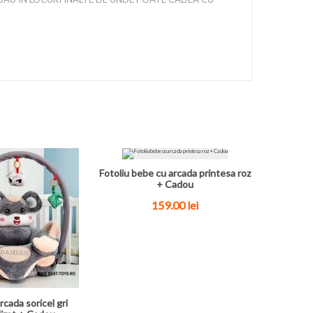
Fotoliu bebe cu arcada printesa roz
+ Cadou
159.00
lei
rcada soricel gri