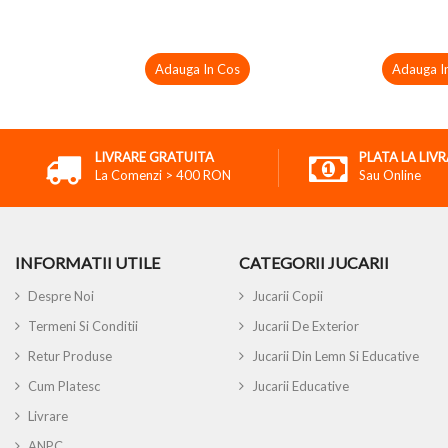
Adauga In Cos
Adauga I
LIVRARE GRATUITA
PLATA LA LIV
La Comenzi > 400 RON
Sau Online
INFORMATII UTILE
CATEGORII JUCARII
Despre Noi
Jucarii Copii
Termeni Si Conditii
Jucarii De Exterior
Retur Produse
Jucarii Din Lemn Si Educative
Cum Platesc
Jucarii Educative
Livrare
ANPC