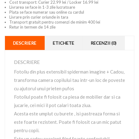
Cost transport: Curier 22.99 lei / Locker 16.99 lei
Livrarea se face in 1-3 zile lucratoare
Plata se face numerar sau online cu cardul
Livrare prin curier oriunde in tara
Transport gratuit pentru comenzi de minim 400 lei
Retur in termen de 14 zile
DESCRIERE
ETICHETE
RECENZII (0)
DESCRIERE
Fotoliu din plus extensibil spiderman imagine + Cadou,
transforma camera copilului tau intr-un loc de poveste
cu ajutorul unui prieten pufos
Fotoliul poate fi folosit ca piesa de mobilier dar si ca
jucarie, cei mici il pot calari toata ziua.
Acesta este umplut cu burete , isi pastreaza forma si
este foarte rezistent. Poate fi folosit ca un mic patut
pentru copii.
Este un cadou excelent fiind foarte confortabil.