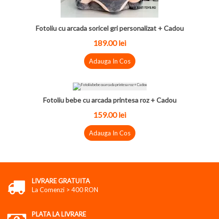
Fotoliu cu arcada soricel gri personalizat + Cadou
189.00
lei
Adauga In Cos
Fotoliu bebe cu arcada printesa roz + Cadou
159.00
lei
Adauga In Cos
LIVRARE GRATUITA
La Comenzi > 400 RON
PLATA LA LIVRARE