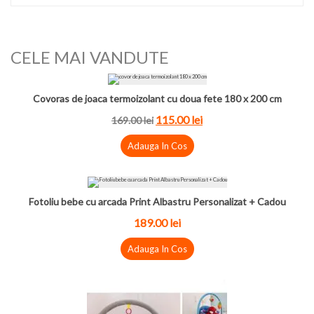
CELE MAI VANDUTE
Covoras de joaca termoizolant cu doua fete 180 x 200 cm
115.00
lei
169.00
lei
Adauga In Cos
Fotoliu bebe cu arcada Print Albastru Personalizat + Cadou
189.00
lei
Adauga In Cos