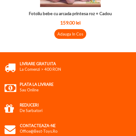
Fotoliu bebe cu arcada printesa roz + Cadou
159.00 lei
Adauga In Cos
LIVRARE GRATUITA
La Comenzi > 400 RON
PLATA LA LIVRARE
Sau Online
REDUCERI
De Sarbatori
CONTACTEAZA-NE
Office@best-Toys.ro