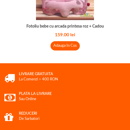
Fotoliu bebe cu arcada printesa roz + Cadou
159.00
lei
Adauga In Cos
LIVRARE GRATUITA
La Comenzi > 400 RON
PLATA LA LIVRARE
Sau Online
REDUCERI
De Sarbatori