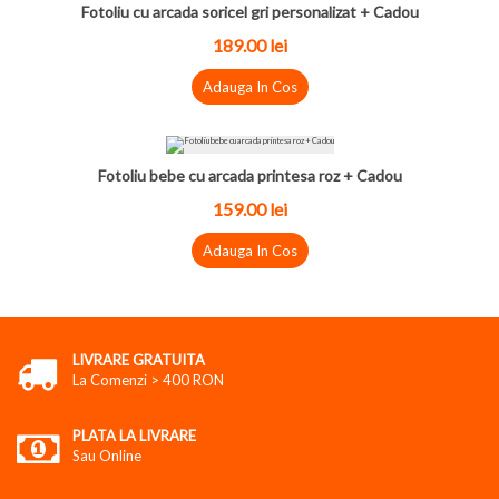
Fotoliu cu arcada soricel gri personalizat + Cadou
189.00
lei
Adauga In Cos
Fotoliu bebe cu arcada printesa roz + Cadou
159.00
lei
Adauga In Cos
LIVRARE GRATUITA
La Comenzi > 400 RON
PLATA LA LIVRARE
Sau Online