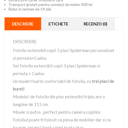
Livrare prin curier oriunde in tara
Transport gratuit pentru comenzi de minim 400 lei
Retur in termen de 14 zile
DESCRIERE
ETICHETE
RECENZII (0)
DESCRIERE
Fotoliu extensibil copii 3 placi Spiderman personalizat
si pernuta+Cadou
Set fotoliu extensibil copii 3 placi Spiderman si
pernuta + Cadou
Un model foarte confortabil de fotoliu, cu
trei placi de
bureti
Modelul de fotoliu din plus extensibil triplu are o
lungime de 115 cm.
Moale si pufos , perfect pentru camera copiilor.
Fotoliul poate fi folosit ca piesa de mobilier dar si ca
jucarie, cei mici il pot calari toata ziua.