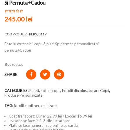
Si Pernuta+Cadou
245.00
lei
COD PRODUS:
PERS_0119
Fotoliu extensibil copii 3 placi Spiderman personalizat si
pernuta+Cadou
Stoc epuizat
SHARE
CATEGORIES:
Baieti
,
Fotolii copii
,
Fotolii din plus
,
Jucarii Copii
,
Produse Personalizate
TAG:
fotolii copii personalizate
Cost transport: Curier 22.99 lei / Locker 16.99 lei
Livrarea se face in 1-3 zile lucratoare
Plata se face numerar sau online cu cardul