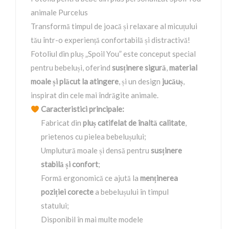
animale Purcelus
Transformă timpul de joacă și relaxare al micuțului
tău într-o experiență confortabilă și distractivă!
Fotoliul din pluș „Spoil You” este conceput special
pentru bebeluși, oferind
susținere sigură
,
material
moale și plăcut la atingere
, și un design
jucăuș
,
inspirat din cele mai îndrăgite animale.
Caracteristici principale:
Fabricat din
pluș catifelat de înaltă calitate
,
prietenos cu pielea bebelușului;
Umplutură moale și densă pentru
susținere
stabilă și confort
;
Formă ergonomică ce ajută la
menținerea
poziției corecte
a bebelușului în timpul
statului;
Disponibil în mai multe modele