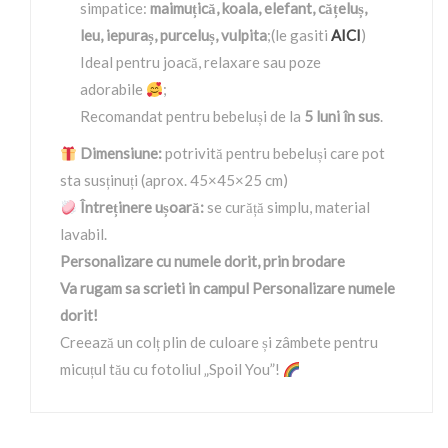
simpatice:
maimuțică, koala, elefant, cățeluș,
leu, iepuraș, purceluș, vulpita
;(le gasiti
AICI
)
Ideal pentru joacă, relaxare sau poze
adorabile
;
Recomandat pentru bebeluși de la
5 luni în sus
.
Dimensiune:
potrivită pentru bebeluși care pot
sta susținuți (aprox. 45×45×25 cm)
Întreținere ușoară:
se curăță simplu, material
lavabil.
Personalizare cu numele dorit, prin brodare
Va rugam sa scrieti in campul Personalizare numele
dorit!
Creează un colț plin de culoare și zâmbete pentru
micuțul tău cu fotoliul „Spoil You”!