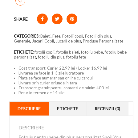
SHARE
CATEGORIES:
Baieti
,
Fete
,
Fotolii copii
,
Fotolii din plus
,
Generale
,
Jucarii Copii
,
Jucarii de plus
,
Produse Personalizate
ETICHETE:
fotolii copii
,
fotoliu baieti
,
fotoliu bebe
,
fotoliu bebe
personalizat
,
fotoliu din plus
,
fotoliu fete
Cost transport: Curier 22.99 lei / Locker 16.99 lei
Livrarea se face in 1-3 zile lucratoare
Plata se face numerar sau online cu cardul
Livrare prin curier oriunde in tara
Transport gratuit pentru comenzi de minim 400 lei
Retur in termen de 14 zile
DESCRIERE
ETICHETE
RECENZII (0)
DESCRIERE
Fotoliu pentru bebe din plus personalizat Spoil You