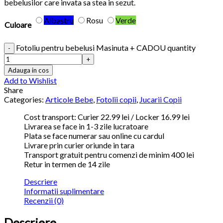
bebelusilor care invata sa stea in sezut.
Albastru
Rosu
Verde
Culoare
Fotoliu pentru bebelusi Masinuta + CADOU quantity
Adauga in cos
Add to Wishlist
Share
Categories:
Articole Bebe
,
Fotolii copii
,
Jucarii Copii
Cost transport: Curier 22.99 lei / Locker 16.99 lei
Livrarea se face in 1-3 zile lucratoare
Plata se face numerar sau online cu cardul
Livrare prin curier oriunde in tara
Transport gratuit pentru comenzi de minim 400 lei
Retur in termen de 14 zile
Descriere
Informatii suplimentare
Recenzii (0)
Descriere