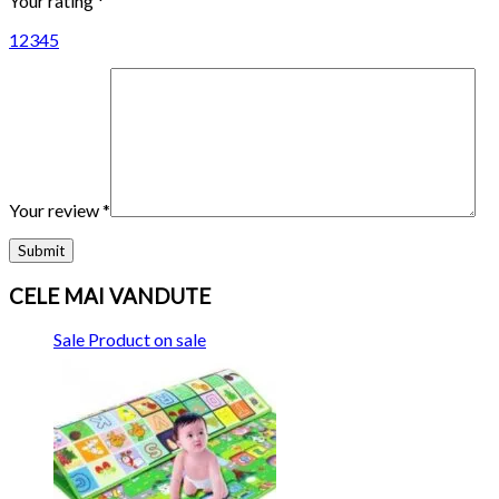
Your rating
*
1
2
3
4
5
Your review
*
CELE MAI VANDUTE
Sale
Product on sale