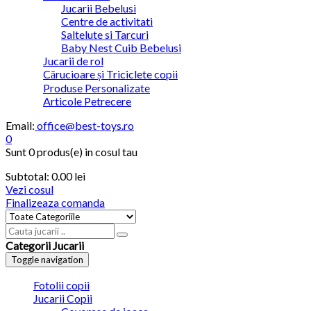
Jucarii Bebelusi
Centre de activitati
Saltelute si Tarcuri
Baby Nest Cuib Bebelusi
Jucarii de rol
Cărucioare și Triciclete copii
Produse Personalizate
Articole Petrecere
Email:
office@best-toys.ro
0
Sunt
0 produs(e)
in cosul tau
Subtotal:
0.00 lei
Vezi cosul
Finalizeaza comanda
Categorii Jucarii
Toggle navigation
Fotolii copii
Jucarii Copii