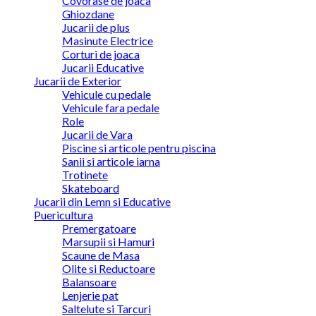
Covorase de joaca
Ghiozdane
Jucarii de plus
Masinute Electrice
Corturi de joaca
Jucarii Educative
Jucarii de Exterior
Vehicule cu pedale
Vehicule fara pedale
Role
Jucarii de Vara
Piscine si articole pentru piscina
Sanii si articole iarna
Trotinete
Skateboard
Jucarii din Lemn si Educative
Puericultura
Premergatoare
Marsupii si Hamuri
Scaune de Masa
Olite si Reductoare
Balansoare
Lenjerie pat
Saltelute si Tarcuri