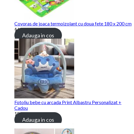
Covoras de joaca termoizolant cu doua fete 180 x 200 cm
169.00 lei
115.00 lei
Adauga in cos
Fotoliu bebe cu arcada Print Albastru Personalizat +
Cadou
189.00 lei
Adauga in cos