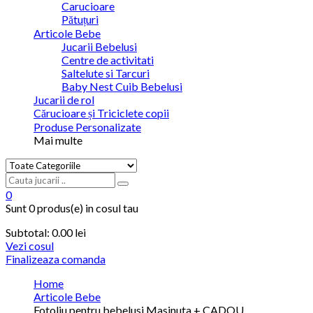
Carucioare
Pătuțuri
Articole Bebe
Jucarii Bebelusi
Centre de activitati
Saltelute si Tarcuri
Baby Nest Cuib Bebelusi
Jucarii de rol
Cărucioare și Triciclete copii
Produse Personalizate
Mai multe
0
Sunt
0 produs(e)
in cosul tau
Subtotal:
0.00 lei
Vezi cosul
Finalizeaza comanda
Home
Articole Bebe
Fotoliu pentru bebelusi Masinuta + CADOU