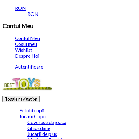
RON
RON
Contul Meu
Contul Meu
Cosul meu
Wishlist
Despre Noi
Autentificare
Toggle navigation
Fotolii copii
Jucarii Copii
Covorase de joaca
Ghiozdane
Jucarii de plus