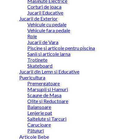
Masinute Electrice
Corturi de joaca
Jucarii Educative
Jucarii de Exterior
Vehicule cu pedale
Vehicule fara pedale
Role
Jucarii de Vara
Piscine si articole pentru piscina
Sanii si articole iarna
Trotinete
Skateboard
Jucarii din Lemn si Educative
Puericultura
Premergatoare
Marsupii si Hamuri
Scaune de Masa
Olite si Reductoare
Balansoare
Lenjerie pat
Saltelute si Tarcuri
Carucioare
Pătuțuri
Articole Bebe