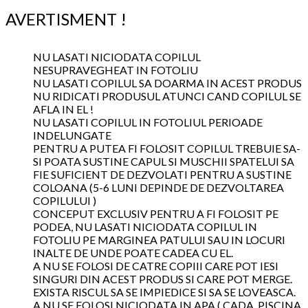
AVERTISMENT !
NU LASATI NICIODATA COPILUL
NESUPRAVEGHEAT IN FOTOLIU
NU LASATI COPILUL SA DOARMA IN ACEST PRODUS
NU RIDICATI PRODUSUL ATUNCI CAND COPILUL SE
AFLA IN EL !
NU LASATI COPILUL IN FOTOLIUL PERIOADE
INDELUNGATE
PENTRU A PUTEA FI FOLOSIT COPILUL TREBUIE SA-
SI POATA SUSTINE CAPUL SI MUSCHII SPATELUI SA
FIE SUFICIENT DE DEZVOLATI PENTRU A SUSTINE
COLOANA (5-6 LUNI DEPINDE DE DEZVOLTAREA
COPILULUI )
CONCEPUT EXCLUSIV PENTRU A FI FOLOSIT PE
PODEA, NU LASATI NICIODATA COPILUL IN
FOTOLIU PE MARGINEA PATULUI SAU IN LOCURI
INALTE DE UNDE POATE CADEA CU EL.
A NU SE FOLOSI DE CATRE COPIII CARE POT IESI
SINGURI DIN ACEST PRODUS SI CARE POT MERGE.
EXISTA RISCUL SA SE IMPIEDICE SI SA SE LOVEASCA.
A NU SE FOLOSI NICIODATA IN APA ( CADA, PISCINA