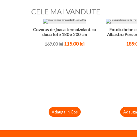
CELE MAI VANDUTE
Covoras de joaca termoizolant cu
Fotoliu bebe c
doua fete 180 x 200 cm
Albastru Perso
115.00
lei
189.
169.00
lei
Adauga In Cos
Adauga