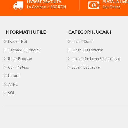
LIVRARE GRATUITA
PLATA LA LIV
La Comenzi > 400 RON
Sau Online
INFORMATII UTILE
CATEGORII JUCARII
Despre Noi
Jucarii Copii
Termeni Si Conditii
Jucarii De Exterior
Retur Produse
Jucarii Din Lemn Si Educative
Cum Platesc
Jucarii Educative
Livrare
ANPC
SOL