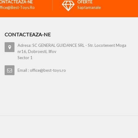
ONTACTEAZA-NE
OFERTE
ffice@best-Toys.ro
Saptamanale
CONTACTEAZA-NE
Adresa: SC GENERAL GUIDANCE SRL - Str. Locotenent Moga
nr16, Dobroesti, Ilfov
Sector 1
Email : office@best-toys.ro