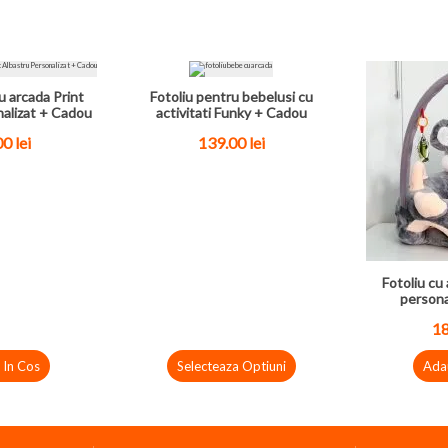
u arcada Print
Fotoliu pentru bebelusi cu
nalizat + Cadou
activitati Funky + Cadou
00
lei
139.00
lei
Fotoliu cu 
persona
1
 In Cos
Selecteaza Optiuni
Ada