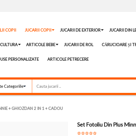
II COPII
JUCARII COPII
JUCARII DE EXTERIOR
JUCARII DIN 
ICULTURA
ARTICOLE BEBE
JUCARII DE ROL
CĂRUCIOARE ȘI TR
USE PERSONALIZATE
ARTICOLE PETRECERE
NNIE + GHIOZDAN 2 IN 1 + CADOU
Set Fotoliu Din Plus Min
-13%