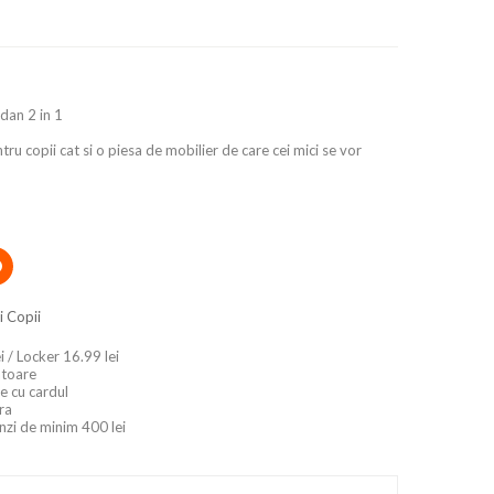
zdan 2 in 1
tru copii cat si o piesa de mobilier de care cei mici se vor
i Copii
i / Locker 16.99 lei
ratoare
e cu cardul
ara
nzi de minim 400 lei