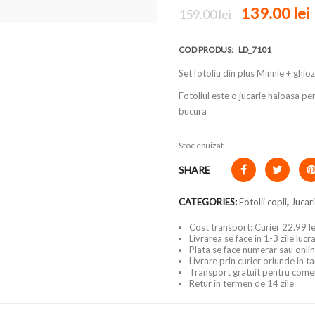
139.00
lei
159.00
lei
COD PRODUS:
LD_7101
Set fotoliu din plus Minnie + ghio
Fotoliul este o jucarie haioasa pen
bucura
Stoc epuizat
SHARE
CATEGORIES:
Fotolii copii
,
Jucari
Cost transport: Curier 22.99 le
Livrarea se face in 1-3 zile luc
Plata se face numerar sau onlin
Livrare prin curier oriunde in t
Transport gratuit pentru come
Retur in termen de 14 zile