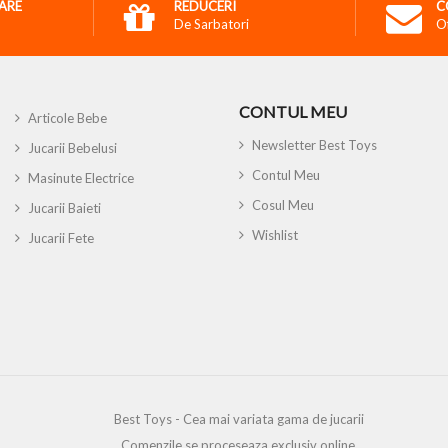
RARE
REDUCERI
C
De Sarbatori
O
CONTUL MEU
Articole Bebe
Newsletter Best Toys
Jucarii Bebelusi
Contul Meu
Masinute Electrice
Cosul Meu
Jucarii Baieti
Wishlist
Jucarii Fete
Best Toys - Cea mai variata gama de jucarii
Comenzile se proceseaza exclusiv online.