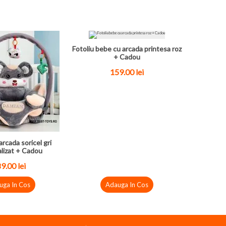
Fotoliu bebe cu arcada printesa roz
+ Cadou
159.00
lei
arcada soricel gri
lizat + Cadou
89.00
lei
uga In Cos
Adauga In Cos