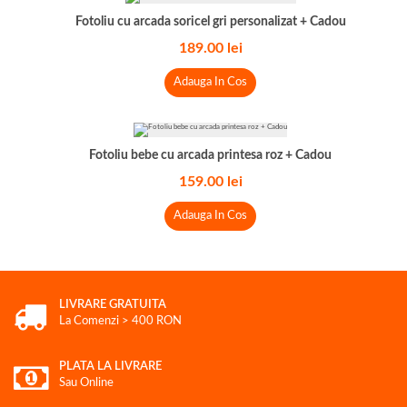
Fotoliu cu arcada soricel gri personalizat + Cadou
189.00
lei
Adauga In Cos
Fotoliu bebe cu arcada printesa roz + Cadou
159.00
lei
Adauga In Cos
LIVRARE GRATUITA
La Comenzi > 400 RON
PLATA LA LIVRARE
Sau Online