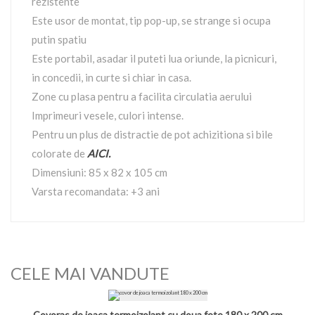
rezistente
Este usor de montat, tip pop-up, se strange si ocupa
putin spatiu
Este portabil, asadar il puteti lua oriunde, la picnicuri,
in concedii, in curte si chiar in casa.
Zone cu plasa pentru a facilita circulatia aerului
Imprimeuri vesele, culori intense.
Pentru un plus de distractie de pot achizitiona si bile
colorate de
AICI.
Dimensiuni: 85 x 82 x 105 cm
Varsta recomandata: +3 ani
CELE MAI VANDUTE
Covoras de joaca termoizolant cu doua fete 180 x 200 cm