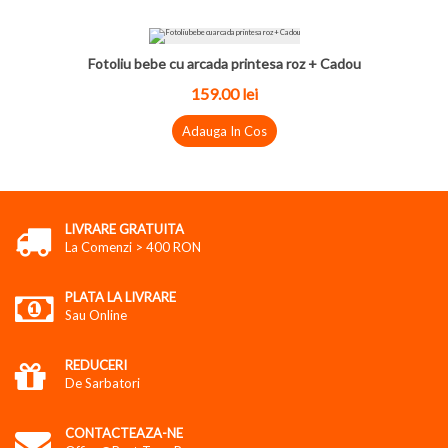
Fotoliu bebe cu arcada printesa roz + Cadou
159.00 lei
Adauga In Cos
LIVRARE GRATUITA
La Comenzi > 400 RON
PLATA LA LIVRARE
Sau Online
REDUCERI
De Sarbatori
CONTACTEAZA-NE