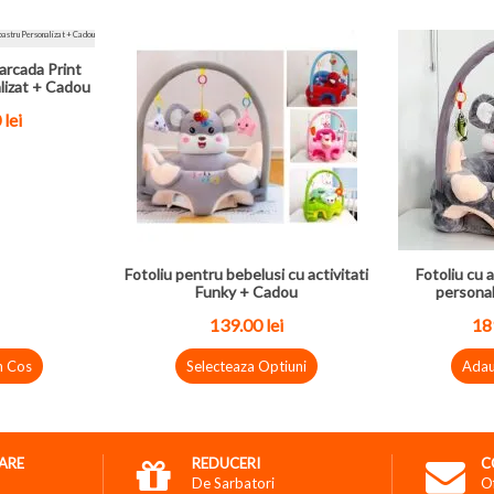
arcada Print
lizat + Cadou
 lei
Fotoliu pentru bebelusi cu activitati
Fotoliu cu a
Funky + Cadou
personal
139.00 lei
189
n Cos
Selecteaza Optiuni
Adau
RARE
REDUCERI
C
De Sarbatori
O