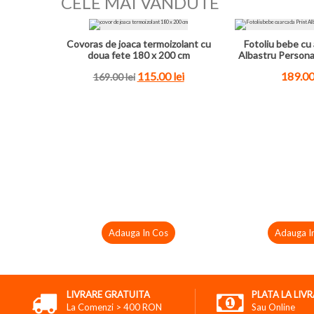
CELE MAI VANDUTE
Covoras de joaca termoizolant cu
Fotoliu bebe cu 
doua fete 180 x 200 cm
Albastru Persona
115.00 lei
189.00
169.00 lei
Adauga In Cos
Adauga I
LIVRARE GRATUITA
PLATA LA LIV
La Comenzi > 400 RON
Sau Online