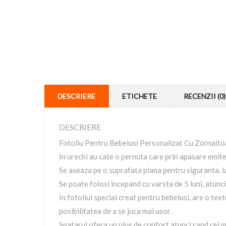
DESCRIERE
ETICHETE
RECENZII (0)
DESCRIERE
Fotoliu Pentru Bebelusi Personalizat Cu Zornait
In urechi au cate o pernuta care prin apasare emit
Se aseaza pe o suprafata plana pentru siguranta, l
Se poate folosi incepand cu varsta de 5 luni, atunci 
In fotoliul special creat pentru bebelusi, are o text
posibilitatea de a se juca mai usor.
Spatarul ofera un plus de confort atunci cand cei m