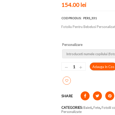
154.00 lei
COD PRODUS:
PERS_331
Fotoliu Pentru Bebelusi Personaliza
Personalizare
Adauga In Cos
SHARE
CATEGORIES:
Baieti
,
Fete
,
Fotolii c
Personalizate