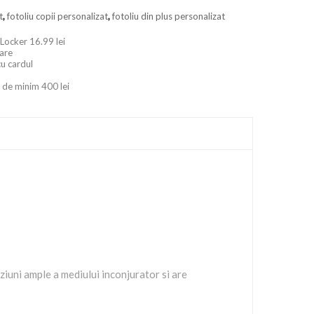
t
,
fotoliu copii personalizat
,
fotoliu din plus personalizat
 Locker 16.99 lei
oare
cu cardul
 de minim 400 lei
viziuni ample a mediului inconjurator si are