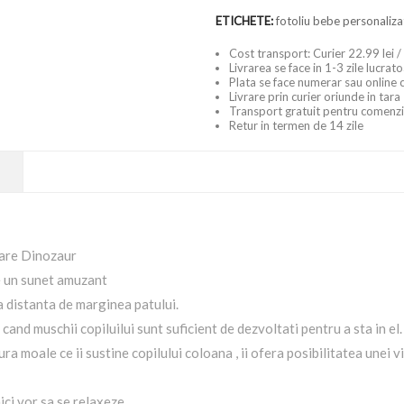
ETICHETE:
fotoliu bebe personaliza
Cost transport: Curier 22.99 lei /
Livrarea se face in 1-3 zile lucrat
Plata se face numerar sau online 
Livrare prin curier oriunde in tara
Transport gratuit pentru comenzi
Retur in termen de 14 zile
oare Dinozaur
e un sunet amuzant
a distanta de marginea patului.
cand muschii copiluilui sunt suficient de dezvoltati pentru a sta in el.
ura moale ce ii sustine copilului coloana , ii ofera posibilitatea unei 
ici vor sa se relaxeze.