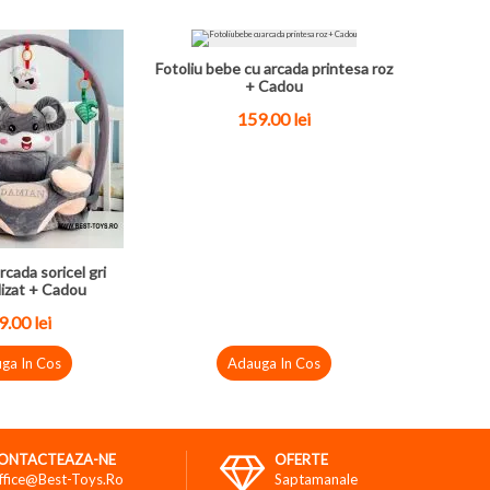
Fotoliu bebe cu arcada printesa roz
+ Cadou
159.00 lei
rcada soricel gri
izat + Cadou
.00 lei
ga In Cos
Adauga In Cos
ONTACTEAZA-NE
OFERTE
ffice@best-Toys.ro
Saptamanale