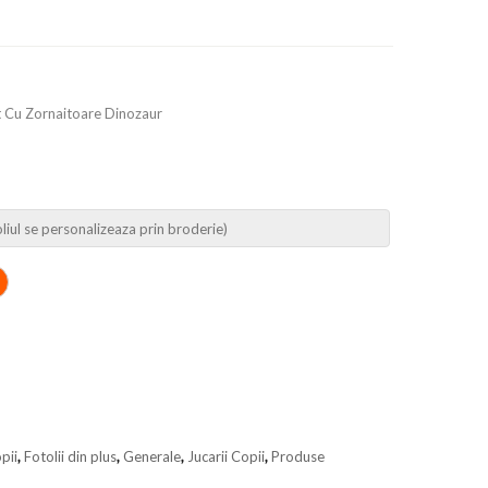
t Cu Zornaitoare Dinozaur
opii
,
Fotolii din plus
,
Generale
,
Jucarii Copii
,
Produse