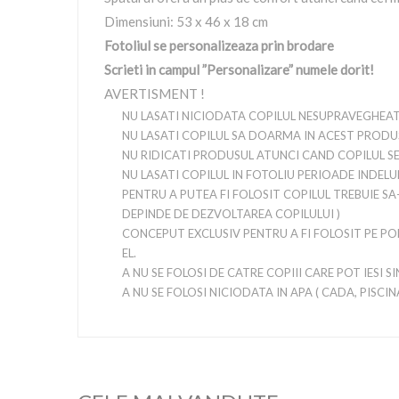
Dimensiuni: 53 x 46 x 18 cm
Fotoliul se personalizeaza prin brodare
Scrieti in campul ”Personalizare” numele dorit!
AVERTISMENT !
NU LASATI NICIODATA COPILUL NESUPRAVEGHEAT
NU LASATI COPILUL SA DOARMA IN ACEST PRODU
NU RIDICATI PRODUSUL ATUNCI CAND COPILUL SE A
NU LASATI COPILUL IN FOTOLIU PERIOADE INDEL
PENTRU A PUTEA FI FOLOSIT COPILUL TREBUIE SA-
DEPINDE DE DEZVOLTAREA COPILULUI )
CONCEPUT EXCLUSIV PENTRU A FI FOLOSIT PE PO
EL.
A NU SE FOLOSI DE CATRE COPIII CARE POT IESI S
A NU SE FOLOSI NICIODATA IN APA ( CADA, PISCIN