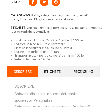
SHARE
CATEGORIES:
Baieti
,
Fete
,
Generale
,
Ghiozdane
,
Jucarii
Copii
,
Jucarii din Plus
,
Produse Personalizate
ETICHETE:
ghiozdan gradinita personalizat
,
ghiozdan spongebob
,
rucsac gradinita peronalizat
Cost transport: Curier 22.99 lei / Locker 16.99 lei
Livrarea se face in 1-3 zile lucratoare
Plata se face numerar sau online cu cardul
Livrare prin curier oriunde in tara
Transport gratuit pentru comenzi de minim 400 lei
Retur in termen de 14 zile
DESCRIERE
ETICHETE
RECENZII (0)
DESCRIERE
Ghiozdan din plus cu mascota detasabila
SpongeBob Personalizat
Ghiozdanul este potrivit pentru copii in calatorii, la