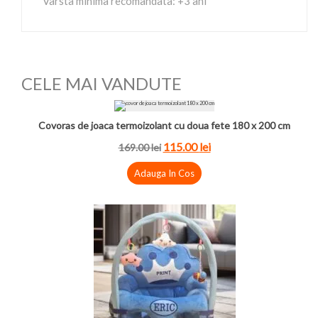
Varsta minima recomandata: +3 ani
CELE MAI VANDUTE
Covoras de joaca termoizolant cu doua fete 180 x 200 cm
115.00
lei
169.00
lei
Adauga In Cos