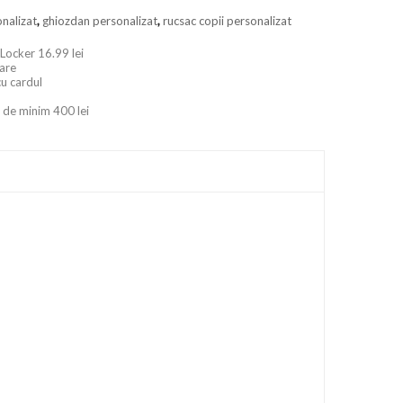
nalizat
,
ghiozdan personalizat
,
rucsac copii personalizat
 Locker 16.99 lei
oare
cu cardul
 de minim 400 lei