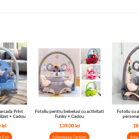
arcada Print
Fotoliu pentru bebelusi cu activitati
Fotoliu cu a
lizat + Cadou
Funky + Cadou
personal
 lei
139.00 lei
189
n Cos
Selecteaza Optiuni
Adau