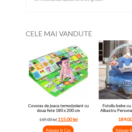
CELE MAI VANDUTE
Covoras de joaca termoizolant cu
Fotoliu bebe cu 
doua fete 180 x 200 cm
Albastru Persona
115.00 lei
189.00
169.00 lei
Adauga In Cos
Adauga I