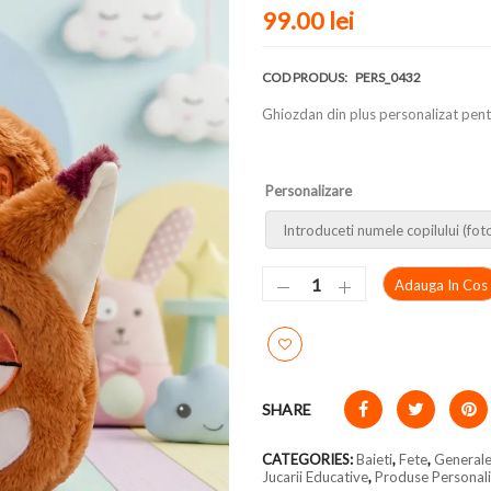
99.00 lei
COD PRODUS:
PERS_0432
Ghiozdan din plus personalizat pent
Personalizare
Adauga In Cos
SHARE
CATEGORIES:
Baieti
,
Fete
,
General
Jucarii Educative
,
Produse Personal