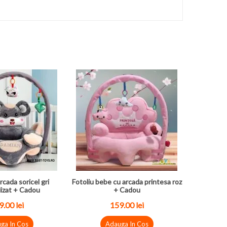
rcada soricel gri
Fotoliu bebe cu arcada printesa roz
izat + Cadou
+ Cadou
.00 lei
159.00 lei
ga In Cos
Adauga In Cos