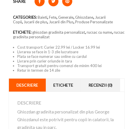
SHARE
CATEGORIES:
Baieti
,
Fete
,
Generale
,
Ghiozdane
,
Jucarii
Copii
,
Jucarii de plus
,
Jucarii din Plus
,
Produse Personalizate
ETICHETE:
ghiozdan gradinita personalizat
,
rucsac cu nume
,
rucsac
gradinita personalizat
Cost transport: Curier 22.99 lei / Locker 16.99 lei
Livrarea se face in 1-3 zile lucratoare
Plata se face numerar sau online cu cardul
Livrare prin curier oriunde in tara
Transport gratuit pentru comenzi de minim 400 lei
Retur in termen de 14 zile
DESCRIERE
ETICHETE
RECENZII (0)
DESCRIERE
Ghiozdan gradinita personalizat din plus George
Ghiozdanul este potrivit pentru copii in calatorii, la
gradinita sau in parc.