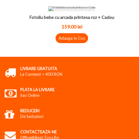
Fotoliu bebe cu arcada printesa roz + Cadou
159.00 lei
Adauga In Cos
LIVRARE GRATUITA
La Comenzi > 400 RON
PLATA LA LIVRARE
Sau Online
REDUCERI
De Sarbatori
CONTACTEAZA-NE
Office@best-Toys.ro