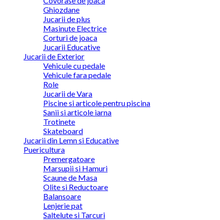
Covorase de joaca
Ghiozdane
Jucarii de plus
Masinute Electrice
Corturi de joaca
Jucarii Educative
Jucarii de Exterior
Vehicule cu pedale
Vehicule fara pedale
Role
Jucarii de Vara
Piscine si articole pentru piscina
Sanii si articole iarna
Trotinete
Skateboard
Jucarii din Lemn si Educative
Puericultura
Premergatoare
Marsupii si Hamuri
Scaune de Masa
Olite si Reductoare
Balansoare
Lenjerie pat
Saltelute si Tarcuri