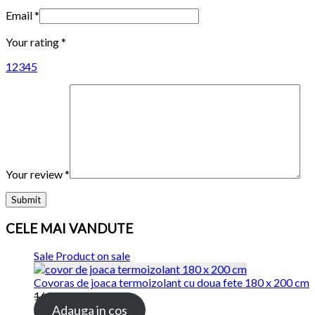
Email
*
Your rating
*
1
2
3
4
5
Your review
*
CELE MAI VANDUTE
Sale
Product on sale
Covoras de joaca termoizolant cu doua fete 180 x 200 cm
169.00 lei
115.00 lei
Adauga in cos