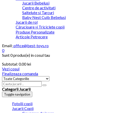
Jucarii Bebelusi
Centre de activitati
Saltelute si Tarcuri
Baby Nest Cuib Bebelusi
Jucarii de rol
Cărucioare și Triciclete copii
Produse Personalizate
Articole Petrecere
Email:
office@best-toys.ro
0
Sunt
0 produs(e)
in cosul tau
Subtotal:
0.00 lei
Vezi cosul
Finalizeaza comanda
Categorii Jucarii
Toggle navigation
Fotolii copii
Jucarii Copii