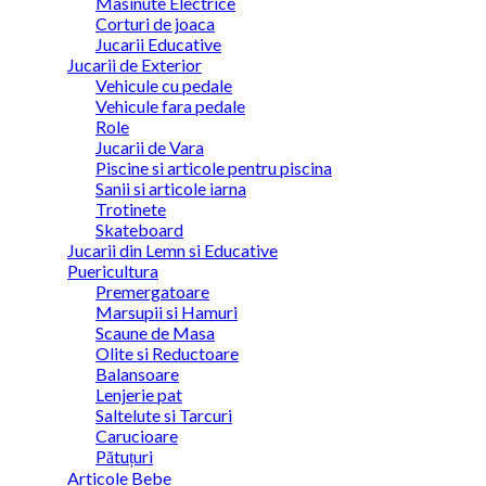
Masinute Electrice
Corturi de joaca
Jucarii Educative
Jucarii de Exterior
Vehicule cu pedale
Vehicule fara pedale
Role
Jucarii de Vara
Piscine si articole pentru piscina
Sanii si articole iarna
Trotinete
Skateboard
Jucarii din Lemn si Educative
Puericultura
Premergatoare
Marsupii si Hamuri
Scaune de Masa
Olite si Reductoare
Balansoare
Lenjerie pat
Saltelute si Tarcuri
Carucioare
Pătuțuri
Articole Bebe