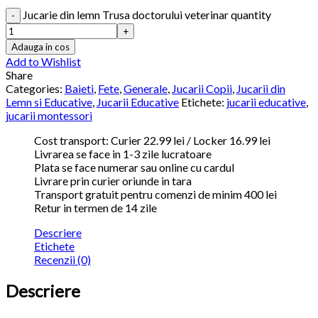
Jucarie din lemn Trusa doctorului veterinar quantity
Adauga in cos
Add to Wishlist
Share
Categories:
Baieti
,
Fete
,
Generale
,
Jucarii Copii
,
Jucarii din
Lemn si Educative
,
Jucarii Educative
Etichete:
jucarii educative
,
jucarii montessori
Cost transport: Curier 22.99 lei / Locker 16.99 lei
Livrarea se face in 1-3 zile lucratoare
Plata se face numerar sau online cu cardul
Livrare prin curier oriunde in tara
Transport gratuit pentru comenzi de minim 400 lei
Retur in termen de 14 zile
Descriere
Etichete
Recenzii (0)
Descriere