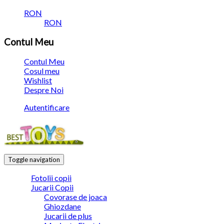
RON
RON
Contul Meu
Contul Meu
Cosul meu
Wishlist
Despre Noi
Autentificare
Toggle navigation
Fotolii copii
Jucarii Copii
Covorase de joaca
Ghiozdane
Jucarii de plus