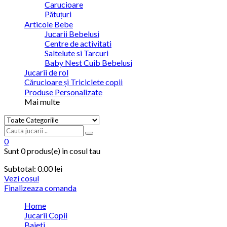
Carucioare
Pătuțuri
Articole Bebe
Jucarii Bebelusi
Centre de activitati
Saltelute si Tarcuri
Baby Nest Cuib Bebelusi
Jucarii de rol
Cărucioare și Triciclete copii
Produse Personalizate
Mai multe
0
Sunt
0 produs(e)
in cosul tau
Subtotal:
0.00 lei
Vezi cosul
Finalizeaza comanda
Home
Jucarii Copii
Baieti