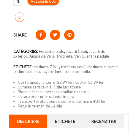
Adauga In Cos
SHARE
CATEGORIES:
Fete
,
Generale
,
Jucarii Copii
,
Jucarii de
Exterior
,
Jucarii de Vara
,
Trotinete
,
Vehicule fara pedale
ETICHETE:
trotineta 7 in 1
,
trotineta copii
,
trotineta cu lumini
,
trotineta cu muzica
,
trotineta transformabila
Cost transport: Curier 22.99 lei / Locker 16.99 lei
Livrarea se face in 1-3 zile lucratoare
Plata se face numerar sau online cu cardul
Livrare prin curier oriunde in tara
Transport gratuit pentru comenzi de minim 400 lei
Retur in termen de 14 zile
DESCRIERE
ETICHETE
RECENZII (0)