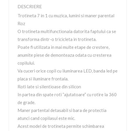
DESCRIERE
Trotineta 7 in 1 cu muzica, lumini si maner parental
Roz
O trotineta multifunctionala datorita faptului ca se
transforma dintr-o tricicleta in trotineta.
Poate fi utilizata in mai multe etape de crestere,
anumite piese de demonteaza odata cu cresterea
copilului.
Va cuceri orice copil cu iluminarea LED, banda led pe
placa si iluminare frontala.
Roti late si silentioase din silicon
In partea din spate roti ”ajutatoare” cu rotire la 360
de grade.
Maner partental detasabil si bara de protectia
atunci cand copilasul este mic.
Acest model de trotineta permite schimbarea