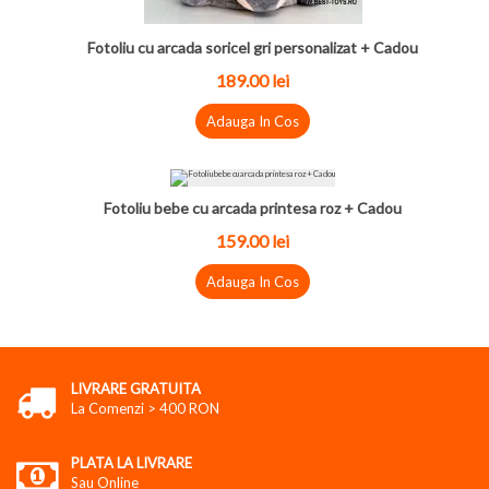
Fotoliu cu arcada soricel gri personalizat + Cadou
189.00
lei
Adauga In Cos
Fotoliu bebe cu arcada printesa roz + Cadou
159.00
lei
Adauga In Cos
LIVRARE GRATUITA
La Comenzi > 400 RON
PLATA LA LIVRARE
Sau Online