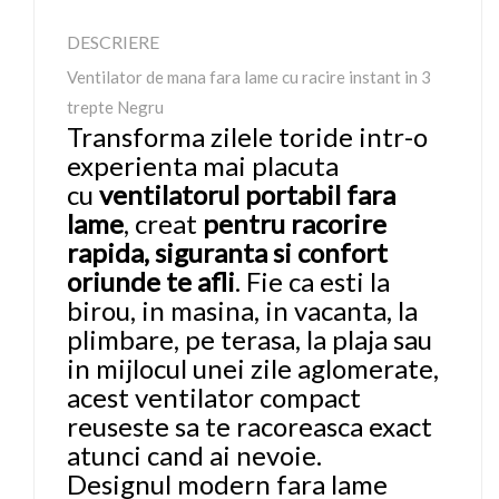
DESCRIERE
Ventilator de mana fara lame cu racire instant in 3
trepte Negru
Transforma zilele toride intr-o
experienta mai placuta
cu
ventilatorul portabil fara
lame
, creat
pentru racorire
rapida, siguranta si confort
oriunde te afli
. Fie ca esti la
birou, in masina, in vacanta, la
plimbare, pe terasa, la plaja sau
in mijlocul unei zile aglomerate,
acest ventilator compact
reuseste sa te racoreasca exact
atunci cand ai nevoie.
Designul modern fara lame