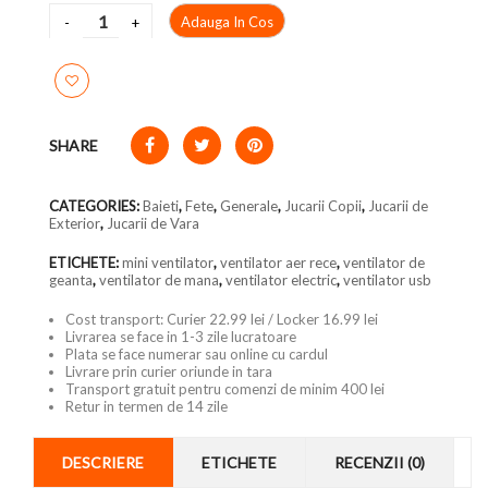
Adauga In Cos
SHARE
CATEGORIES:
Baieti
,
Fete
,
Generale
,
Jucarii Copii
,
Jucarii de
Exterior
,
Jucarii de Vara
ETICHETE:
mini ventilator
,
ventilator aer rece
,
ventilator de
geanta
,
ventilator de mana
,
ventilator electric
,
ventilator usb
Cost transport: Curier 22.99 lei / Locker 16.99 lei
Livrarea se face in 1-3 zile lucratoare
Plata se face numerar sau online cu cardul
Livrare prin curier oriunde in tara
Transport gratuit pentru comenzi de minim 400 lei
Retur in termen de 14 zile
DESCRIERE
ETICHETE
RECENZII (0)