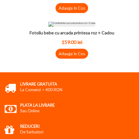
Adauga In Cos
Fotoliu bebe cu arcada printesa roz + Cadou
159.00 lei
Adauga In Cos
LIVRARE GRATUITA
La Comenzi > 400 RON
PLATA LA LIVRARE
Sau Online
REDUCERI
De Sarbatori