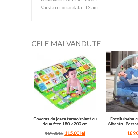
Varsta recomandata : +3 ani
CELE MAI VANDUTE
Covoras de joaca termoizolant cu
Fotoliu bebe c
doua fete 180 x 200 cm
Albastru Perso
115.00 lei
189.0
169.00 lei