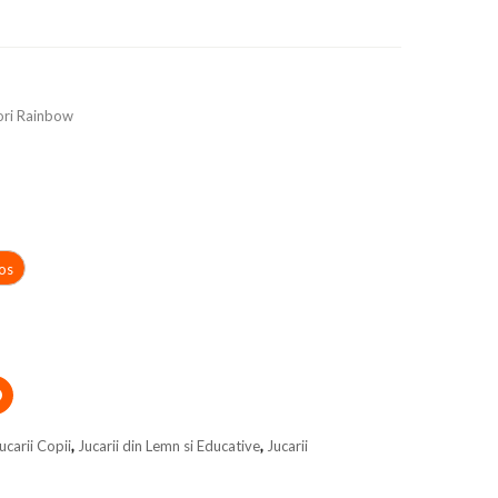
ori Rainbow
os
ucarii Copii
,
Jucarii din Lemn si Educative
,
Jucarii