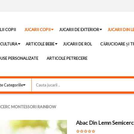
II COPII
JUCARII COPII
JUCARII DE EXTERIOR
JUCARII DIN 
ICULTURA
ARTICOLE BEBE
JUCARII DE ROL
CĂRUCIOARE ȘI TR
USE PERSONALIZATE
ARTICOLE PETRECERE
MICERC MONTESSORI RAINBOW
Abac Din Lemn Semicerc