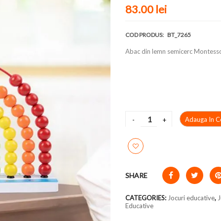
83.00 lei
COD PRODUS:
BT_7265
Abac din lemn semicerc Montess
Adauga In C
SHARE
CATEGORIES:
Jocuri educative
,
J
Educative