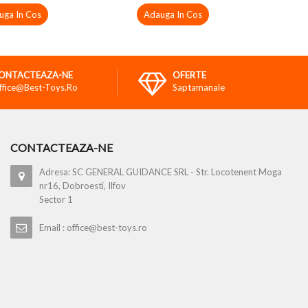
uga In Cos
Adauga In Cos
ONTACTEAZA-NE
OFERTE
ffice@best-Toys.ro
Saptamanale
CONTACTEAZA-NE
Adresa: SC GENERAL GUIDANCE SRL - Str. Locotenent Moga
nr16, Dobroesti, Ilfov
Sector 1
Email : office@best-toys.ro