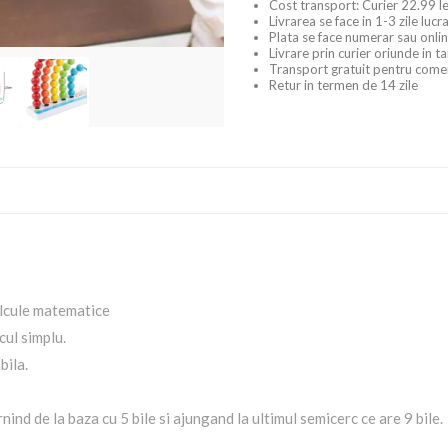
Cost transport: Curier 22.99 le
Livrarea se face in 1-3 zile luc
Plata se face numerar sau onlin
Livrare prin curier oriunde in t
Transport gratuit pentru come
Retur in termen de 14 zile
alcule matematice
cul simplu.
bila.
nind de la baza cu 5 bile si ajungand la ultimul semicerc ce are 9 bile.