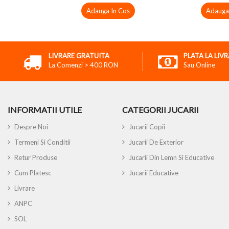
Adauga In Cos
Adauga
LIVRARE GRATUITA
PLATA LA LIV
La Comenzi > 400 RON
Sau Online
INFORMATII UTILE
CATEGORII JUCARII
Despre Noi
Jucarii Copii
Termeni Si Conditii
Jucarii De Exterior
Retur Produse
Jucarii Din Lemn Si Educative
Cum Platesc
Jucarii Educative
Livrare
ANPC
SOL