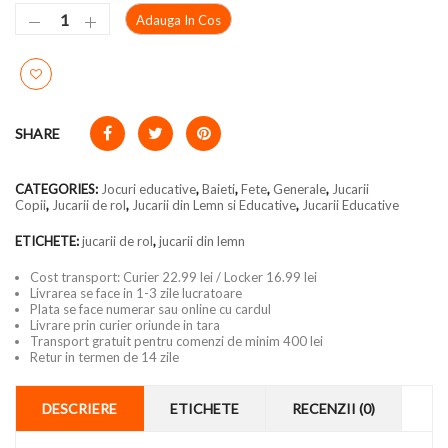
Adauga In Cos
SHARE
CATEGORIES:
Jocuri educative
,
Baieti
,
Fete
,
Generale
,
Jucarii
Copii
,
Jucarii de rol
,
Jucarii din Lemn si Educative
,
Jucarii Educative
ETICHETE:
jucarii de rol
,
jucarii din lemn
Cost transport: Curier 22.99 lei / Locker 16.99 lei
Livrarea se face in 1-3 zile lucratoare
Plata se face numerar sau online cu cardul
Livrare prin curier oriunde in tara
Transport gratuit pentru comenzi de minim 400 lei
Retur in termen de 14 zile
DESCRIERE
ETICHETE
RECENZII (0)