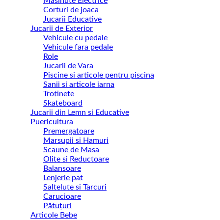
Masinute Electrice
Corturi de joaca
Jucarii Educative
Jucarii de Exterior
Vehicule cu pedale
Vehicule fara pedale
Role
Jucarii de Vara
Piscine si articole pentru piscina
Sanii si articole iarna
Trotinete
Skateboard
Jucarii din Lemn si Educative
Puericultura
Premergatoare
Marsupii si Hamuri
Scaune de Masa
Olite si Reductoare
Balansoare
Lenjerie pat
Saltelute si Tarcuri
Carucioare
Pătuțuri
Articole Bebe