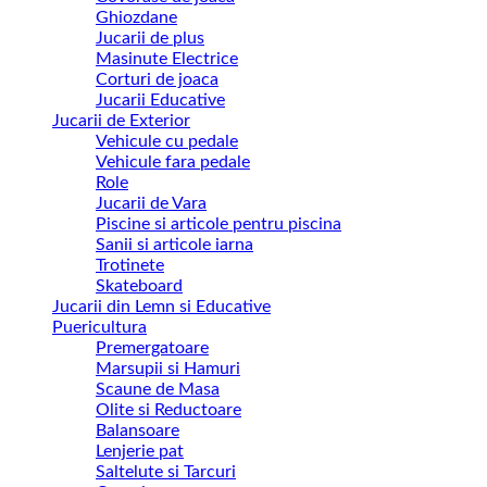
Ghiozdane
Jucarii de plus
Masinute Electrice
Corturi de joaca
Jucarii Educative
Jucarii de Exterior
Vehicule cu pedale
Vehicule fara pedale
Role
Jucarii de Vara
Piscine si articole pentru piscina
Sanii si articole iarna
Trotinete
Skateboard
Jucarii din Lemn si Educative
Puericultura
Premergatoare
Marsupii si Hamuri
Scaune de Masa
Olite si Reductoare
Balansoare
Lenjerie pat
Saltelute si Tarcuri