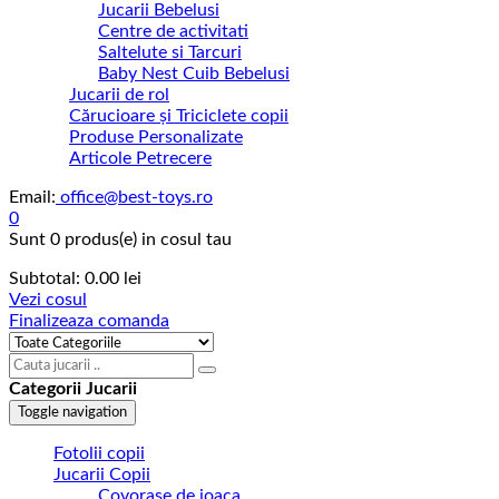
Jucarii Bebelusi
Centre de activitati
Saltelute si Tarcuri
Baby Nest Cuib Bebelusi
Jucarii de rol
Cărucioare și Triciclete copii
Produse Personalizate
Articole Petrecere
Email:
office@best-toys.ro
0
Sunt
0 produs(e)
in cosul tau
Subtotal:
0.00
lei
Vezi cosul
Finalizeaza comanda
Categorii Jucarii
Toggle navigation
Fotolii copii
Jucarii Copii
Covorase de joaca