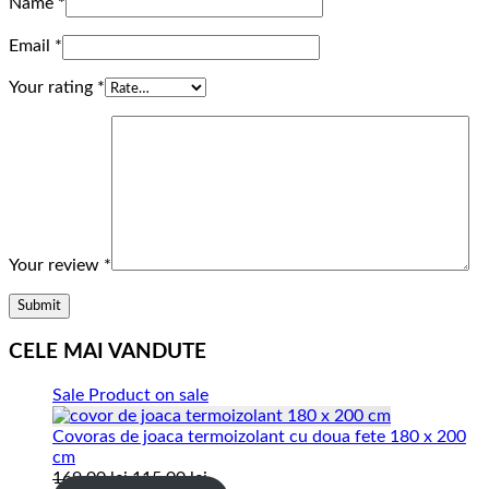
Name
*
Email
*
Your rating
*
Your review
*
CELE MAI VANDUTE
Sale
Product on sale
Covoras de joaca termoizolant cu doua fete 180 x 200
cm
169.00
lei
115.00
lei