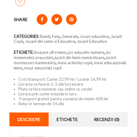
SHARE
CATEGORIES:
Baieti
,
Fete
,
Generale
,
Jocuri educative
,
Jucarii
Copii
,
Jucarii din Lemn si Educative
,
Jucarii Educative
ETICHETE:
învățare cifre lemn
,
joc educativ numere
,
joc
matematică preșcolari
,
jucării din lemn numărătoare
,
jucării
montessori matematică
,
masă activități copii
,
masă educațională
lemn
,
masă senzorială copii
Cost transport: Curier 22.99 lei / Locker 16.99 lei
Livrarea se face in 1-3 zile lucratoare
Plata se face numerar sau online cu cardul
Livrare prin curier oriunde in tara
Transport gratuit pentru comenzi de minim 400 lei
Retur in termen de 14 zile
DESCRIERE
ETICHETE
RECENZII (0)