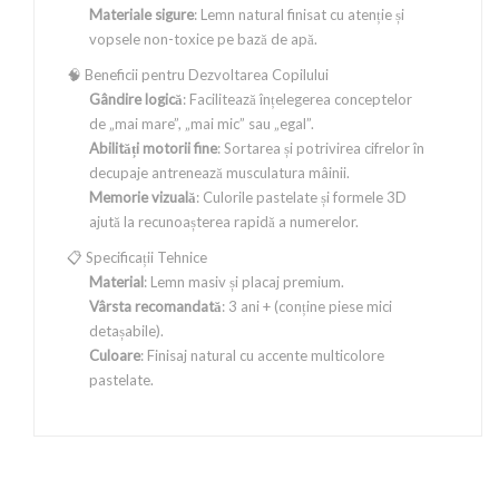
Materiale sigure
: Lemn natural finisat cu atenție și
vopsele non-toxice pe bază de apă.
🧠 Beneficii pentru Dezvoltarea Copilului
Gândire logică
: Facilitează înțelegerea conceptelor
de „mai mare”, „mai mic” sau „egal”.
Abilități motorii fine
: Sortarea și potrivirea cifrelor în
decupaje antrenează musculatura mâinii.
Memorie vizuală
: Culorile pastelate și formele 3D
ajută la recunoașterea rapidă a numerelor.
📋 Specificații Tehnice
Material
: Lemn masiv și placaj premium.
Vârsta recomandată
: 3 ani + (conține piese mici
detașabile).
Culoare
: Finisaj natural cu accente multicolore
pastelate.