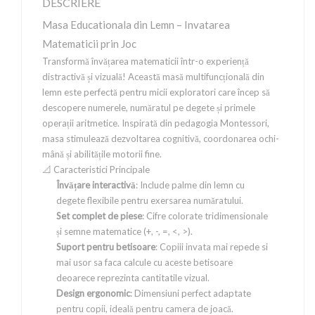
DESCRIERE
Masa Educationala din Lemn – Invatarea
Matematicii prin Joc
Transformă învățarea matematicii într-o experiență
distractivă și vizuală! Această masă multifuncțională din
lemn este perfectă pentru micii exploratori care încep să
descopere numerele, număratul pe degete și primele
operații aritmetice. Inspirată din pedagogia Montessori,
masa stimulează dezvoltarea cognitivă, coordonarea ochi-
mână și abilitățile motorii fine.
📐 Caracteristici Principale
Învățare interactivă
: Include palme din lemn cu
degete flexibile pentru exersarea număratului.
Set complet de piese
: Cifre colorate tridimensionale
și semne matematice (+, -, =, <, >).
Suport pentru betisoare
: Copiii invata mai repede si
mai usor sa faca calcule cu aceste betisoare
deoarece reprezinta cantitatile vizual.
Design ergonomic
: Dimensiuni perfect adaptate
pentru copii, ideală pentru camera de joacă.