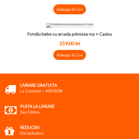
Adauga In Cos
Fotoliu bebe cu arcada printesa roz + Cadou
159.00 lei
Adauga In Cos
LIVRARE GRATUITA
La Comenzi > 400 RON
PLATA LA LIVRARE
Sau Online
REDUCERI
De Sarbatori