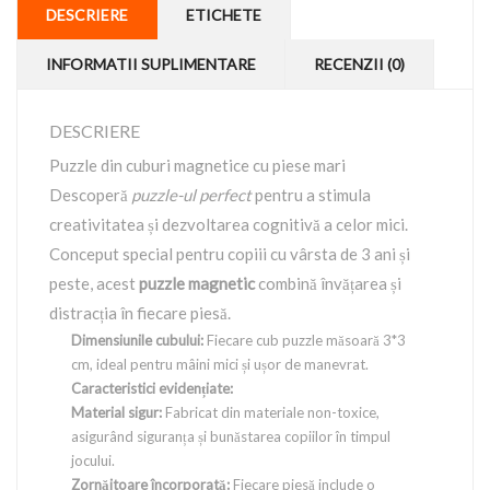
DESCRIERE
ETICHETE
INFORMATII SUPLIMENTARE
RECENZII (0)
DESCRIERE
Puzzle din cuburi magnetice cu piese mari
Descoperă
puzzle-ul perfect
pentru a stimula
creativitatea și dezvoltarea cognitivă a celor mici.
Conceput special pentru copiii cu vârsta de 3 ani și
peste, acest
puzzle magnetic
combină învățarea și
distracția în fiecare piesă.
Dimensiunile cubului:
Fiecare cub puzzle măsoară 3*3
cm, ideal pentru mâini mici și ușor de manevrat.
Caracteristici evidențiate:
Material sigur:
Fabricat din materiale non-toxice,
asigurând siguranța și bunăstarea copiilor în timpul
jocului.
Zornăitoare încorporată:
Fiecare piesă include o