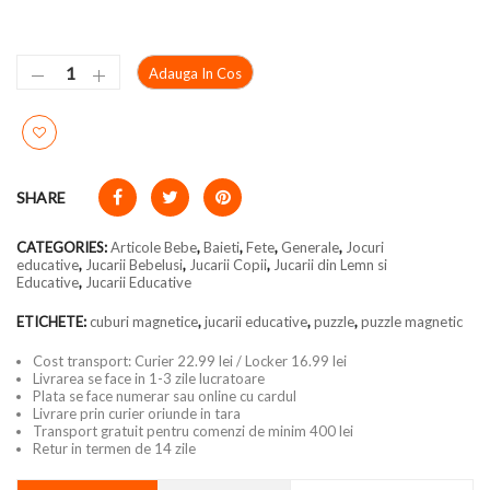
Adauga In Cos
SHARE
CATEGORIES:
Articole Bebe
,
Baieti
,
Fete
,
Generale
,
Jocuri
educative
,
Jucarii Bebelusi
,
Jucarii Copii
,
Jucarii din Lemn si
Educative
,
Jucarii Educative
ETICHETE:
cuburi magnetice
,
jucarii educative
,
puzzle
,
puzzle magnetic
Cost transport: Curier 22.99 lei / Locker 16.99 lei
Livrarea se face in 1-3 zile lucratoare
Plata se face numerar sau online cu cardul
Livrare prin curier oriunde in tara
Transport gratuit pentru comenzi de minim 400 lei
Retur in termen de 14 zile