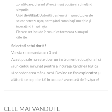
zornăitoare, oferind
divertisment auditiv
și stimulând
simțurile.
Ușor de utilizat:
Datorită designului magnetic, piesele
se conectează ușor, permițând combinații multiple și
încurajând imaginația.
Fiecare set include 9 cuburi ce formeaza 6 imagini
diferite.
Selectati setul dorit !
Varsta recomandata: +3 ani
Acest puzzle nu este doar un instrument educațional, ci
și un cadou minunat pentru a încuraja gândirea logică
și coordonarea mână-ochi. Devino un
fan explorator
și
alătură-te copiilor tăi în această aventură de învățare!
CELE MAI VANDUTE