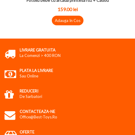
Fotoliu bebe cu arcada printesa roz + Cadou
159.00 lei
Adauga In Cos
LIVRARE GRATUITA
La Comenzi > 400 RON
PLATA LA LIVRARE
Sau Online
REDUCERI
De Sarbatori
CONTACTEAZA-NE
Office@best-Toys.ro
OFERTE