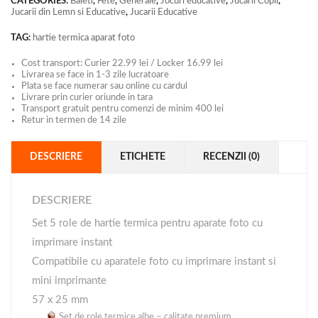
CATEGORIES:
Baieti
,
Fete
,
Generale
,
Jocuri educative
,
Jucarii Copii
,
Jucarii din Lemn si Educative
,
Jucarii Educative
TAG:
hartie termica aparat foto
Cost transport: Curier 22.99 lei / Locker 16.99 lei
Livrarea se face in 1-3 zile lucratoare
Plata se face numerar sau online cu cardul
Livrare prin curier oriunde in tara
Transport gratuit pentru comenzi de minim 400 lei
Retur in termen de 14 zile
DESCRIERE
ETICHETE
RECENZII (0)
DESCRIERE
Set 5 role de hartie termica pentru aparate foto cu
imprimare instant
Compatibile cu aparatele foto cu imprimare instant si
mini imprimante
57 x 25 mm
Set de role termice albe – calitate premium