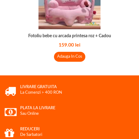
Fotoliu bebe cu arcada printesa roz + Cadou
159.00
lei
Adauga In Cos
LIVRARE GRATUITA
La Comenzi > 400 RON
PLATA LA LIVRARE
Sau Online
REDUCERI
De Sarbatori