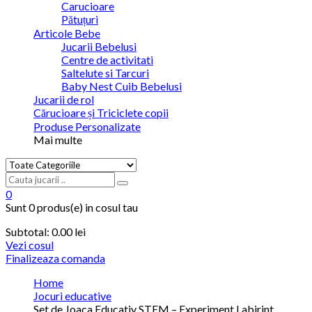
Carucioare
Pătuțuri
Articole Bebe
Jucarii Bebelusi
Centre de activitati
Saltelute si Tarcuri
Baby Nest Cuib Bebelusi
Jucarii de rol
Cărucioare și Triciclete copii
Produse Personalizate
Mai multe
0
Sunt
0 produs(e)
in cosul tau
Subtotal:
0.00 lei
Vezi cosul
Finalizeaza comanda
Home
Jocuri educative
Set de Joaca Educativ STEM – Experiment Labirint