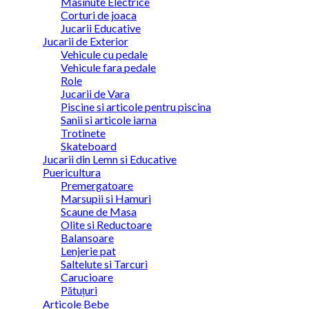
Masinute Electrice
Corturi de joaca
Jucarii Educative
Jucarii de Exterior
Vehicule cu pedale
Vehicule fara pedale
Role
Jucarii de Vara
Piscine si articole pentru piscina
Sanii si articole iarna
Trotinete
Skateboard
Jucarii din Lemn si Educative
Puericultura
Premergatoare
Marsupii si Hamuri
Scaune de Masa
Olite si Reductoare
Balansoare
Lenjerie pat
Saltelute si Tarcuri
Carucioare
Pătuțuri
Articole Bebe