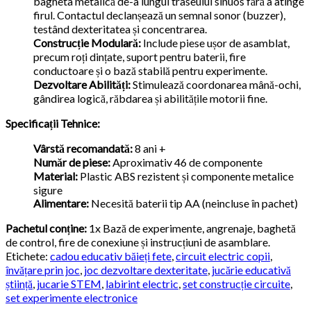
bagheta metalică de-a lungul traseului sinuos fără a atinge
firul. Contactul declanșează un semnal sonor (buzzer),
testând dexteritatea și concentrarea.
Construcție Modulară:
Include piese ușor de asamblat,
precum roți dințate, suport pentru baterii, fire
conductoare și o bază stabilă pentru experimente.
Dezvoltare Abilități:
Stimulează coordonarea mână-ochi,
gândirea logică, răbdarea și abilitățile motorii fine.
Specificații Tehnice:
Vârstă recomandată:
8 ani +
Număr de piese:
Aproximativ 46 de componente
Material:
Plastic ABS rezistent și componente metalice
sigure
Alimentare:
Necesită baterii tip AA (neincluse în pachet)
Pachetul conține:
1x Bază de experimente, angrenaje, baghetă
de control, fire de conexiune și instrucțiuni de asamblare.
Etichete:
cadou educativ băieți fete
,
circuit electric copii
,
învățare prin joc
,
joc dezvoltare dexteritate
,
jucărie educativă
știință
,
jucarie STEM
,
labirint electric
,
set construcție circuite
,
set experimente electronice