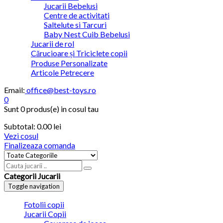
Jucarii Bebelusi
Centre de activitati
Saltelute si Tarcuri
Baby Nest Cuib Bebelusi
Jucarii de rol
Cărucioare și Triciclete copii
Produse Personalizate
Articole Petrecere
Email:
office@best-toys.ro
0
Sunt
0 produs(e)
in cosul tau
Subtotal:
0.00 lei
Vezi cosul
Finalizeaza comanda
Categorii Jucarii
Toggle navigation
Fotolii copii
Jucarii Copii