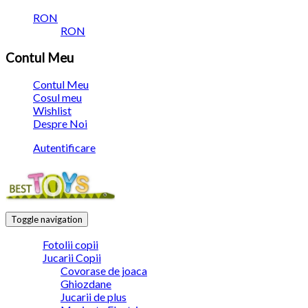
RON
RON
Contul Meu
Contul Meu
Cosul meu
Wishlist
Despre Noi
Autentificare
Toggle navigation
Fotolii copii
Jucarii Copii
Covorase de joaca
Ghiozdane
Jucarii de plus