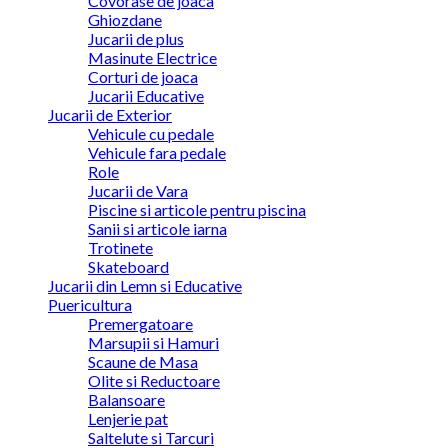
Covorase de joaca
Ghiozdane
Jucarii de plus
Masinute Electrice
Corturi de joaca
Jucarii Educative
Jucarii de Exterior
Vehicule cu pedale
Vehicule fara pedale
Role
Jucarii de Vara
Piscine si articole pentru piscina
Sanii si articole iarna
Trotinete
Skateboard
Jucarii din Lemn si Educative
Puericultura
Premergatoare
Marsupii si Hamuri
Scaune de Masa
Olite si Reductoare
Balansoare
Lenjerie pat
Saltelute si Tarcuri