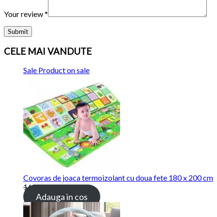
Your review
*
CELE MAI VANDUTE
Sale
Product on sale
Covoras de joaca termoizolant cu doua fete 180 x 200 cm
169.00 lei
115.00 lei
Adauga in cos