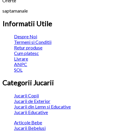
Oferte
saptamanale
Informatii Utile
Despre Noi
Termeni si Conditii
Retur produse
Cum platesc
Livrare
ANPC
SOL
Categorii Jucarii
Jucarii Copii
Jucarii de Exterior
Jucarii din Lemn si Educative
Jucarii Educative
Articole Bebe
Jucarii Bebelusi