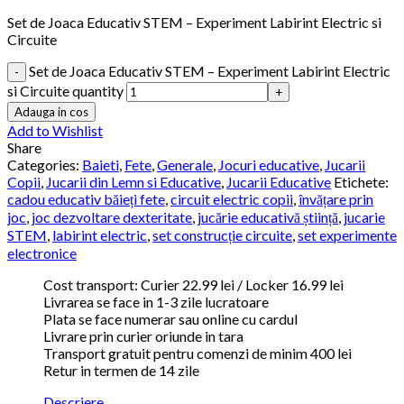
Set de Joaca Educativ STEM – Experiment Labirint Electric si
Circuite
Set de Joaca Educativ STEM – Experiment Labirint Electric
si Circuite quantity
Adauga in cos
Add to Wishlist
Share
Categories:
Baieti
,
Fete
,
Generale
,
Jocuri educative
,
Jucarii
Copii
,
Jucarii din Lemn si Educative
,
Jucarii Educative
Etichete:
cadou educativ băieți fete
,
circuit electric copii
,
învățare prin
joc
,
joc dezvoltare dexteritate
,
jucărie educativă știință
,
jucarie
STEM
,
labirint electric
,
set construcție circuite
,
set experimente
electronice
Cost transport: Curier 22.99 lei / Locker 16.99 lei
Livrarea se face in 1-3 zile lucratoare
Plata se face numerar sau online cu cardul
Livrare prin curier oriunde in tara
Transport gratuit pentru comenzi de minim 400 lei
Retur in termen de 14 zile
Descriere