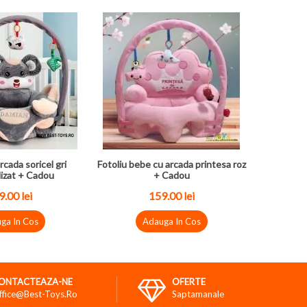
rcada soricel gri
Fotoliu bebe cu arcada printesa roz
izat + Cadou
+ Cadou
.00 lei
159.00 lei
ga In Cos
Adauga In Cos
ONTACTEAZA-NE
OFERTE
ffice@best-Toys.ro
Saptamanale