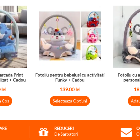
arcada Print
Fotoliu pentru bebelusi cu activitati
Fotoliu cu a
lizat + Cadou
Funky + Cadou
personal
 lei
139.00 lei
189
n Cos
Selecteaza Optiuni
Adau
RARE
REDUCERI
C
De Sarbatori
O