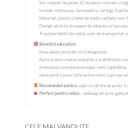
Set complet de peste 20 de piese colorate și si
Include: stetoscop, termometru, seringi, foarfec
Material: plastic și lemn de înaltă calitate, non-
Design atractiv în nuanțe de albastru și turcoaz
Trusă portabilă tip valiză, ușor de transportat ș
Beneficii educative:
Încurajează jocul de rol și imaginația
Ajută la dezvoltarea empatiei și a abilităților so
Stimulează coordonarea mână-ochi și gândirea 
Ideal pentru jocuri interactive între copii sau ală
Recomandat pentru:
copii cu vârsta de peste 3 
Perfect pentru cadou
– ambalaj atractiv, gata de
CELE MAI VANDUTE