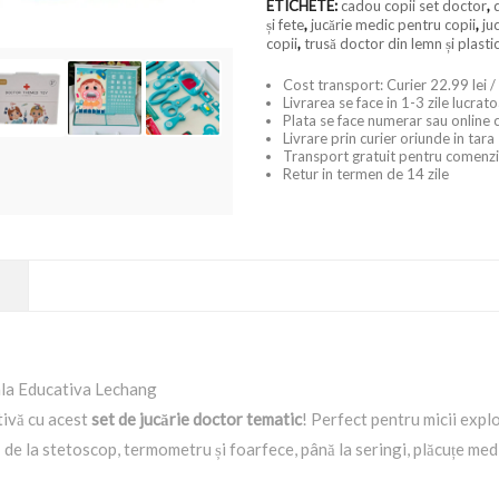
ETICHETE:
cadou copii set doctor
,
și fete
,
jucărie medic pentru copii
,
ju
copii
,
trusă doctor din lemn și plasti
Cost transport: Curier 22.99 lei /
Livrarea se face in 1-3 zile lucrat
Plata se face numerar sau online 
Livrare prin curier oriunde in tara
Transport gratuit pentru comenzi
Retur in termen de 14 zile
ala Educativa Lechang
tivă cu acest
set de jucărie doctor tematic
! Perfect pentru micii explo
 de la stetoscop, termometru și foarfece, până la seringi, plăcuțe medic