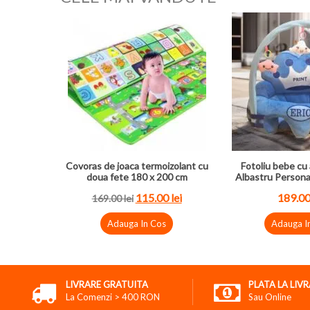
Covoras de joaca termoizolant cu
Fotoliu bebe cu 
doua fete 180 x 200 cm
Albastru Persona
115.00 lei
189.00
169.00 lei
Adauga In Cos
Adauga I
LIVRARE GRATUITA
PLATA LA LIV
La Comenzi > 400 RON
Sau Online