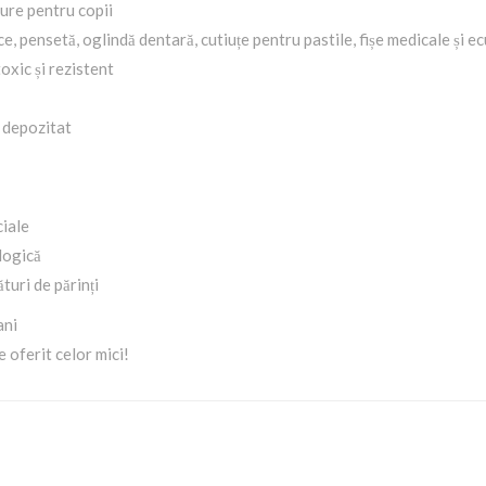
gure pentru copii
e, pensetă, oglindă dentară, cutiuțe pentru pastile, fișe medicale și e
toxic și rezistent
i depozitat
ciale
logică
turi de părinți
ani
 oferit celor mici!