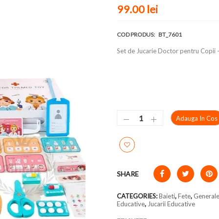
99.00 lei
COD PRODUS:
BT_7601
Set de Jucarie Doctor pentru Copii
Adauga In Cos
SHARE
CATEGORIES:
Baieti
,
Fete
,
General
Educative
,
Jucarii Educative