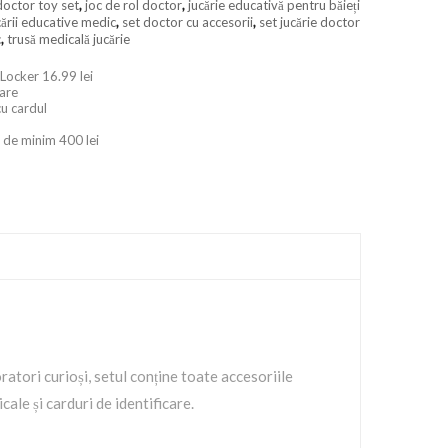
doctor toy set
,
joc de rol doctor
,
jucărie educativă pentru băieți
cării educative medic
,
set doctor cu accesorii
,
set jucărie doctor
c
,
trusă medicală jucărie
 Locker 16.99 lei
oare
cu cardul
 de minim 400 lei
ratori curioși, setul conține toate accesoriile
ale și carduri de identificare.