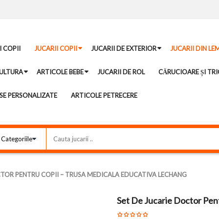
I COPII
JUCARII COPII
JUCARII DE EXTERIOR
JUCARII DIN LE
ULTURA
ARTICOLE BEBE
JUCARII DE ROL
CĂRUCIOARE ȘI TRI
E PERSONALIZATE
ARTICOLE PETRECERE
CTOR PENTRU COPII – TRUSA MEDICALA EDUCATIVA LECHANG
Set De Jucarie Doctor Pen