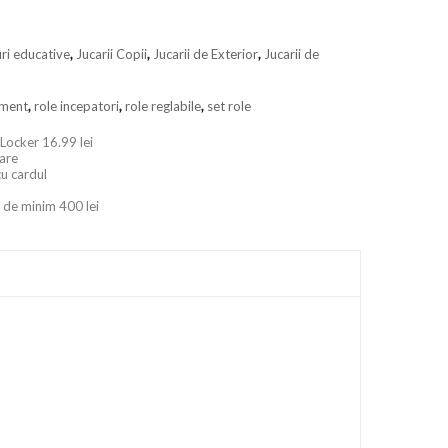
ri educative
,
Jucarii Copii
,
Jucarii de Exterior
,
Jucarii de
ament
,
role incepatori
,
role reglabile
,
set role
 Locker 16.99 lei
oare
cu cardul
 de minim 400 lei