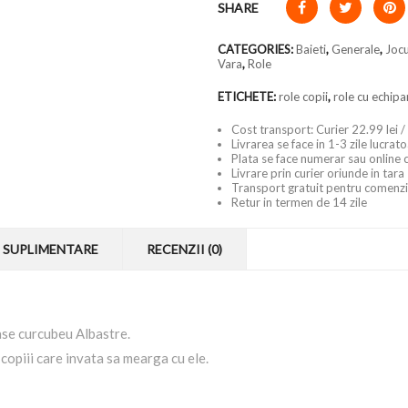
SHARE
CATEGORIES:
Baieti
,
Generale
,
Jocu
Vara
,
Role
ETICHETE:
role copii
,
role cu echip
Cost transport: Curier 22.99 lei /
Livrarea se face in 1-3 zile lucrat
Plata se face numerar sau online 
Livrare prin curier oriunde in tara
Transport gratuit pentru comenzi
Retur in termen de 14 zile
 SUPLIMENTARE
RECENZII (0)
oase curcubeu Albastre.
u copiii care invata sa mearga cu ele.