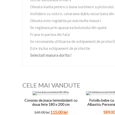
Gheata inalta pentru o buna sustinere a piciorului.
Inchidere cu velcro, catarama dublu securizata din p
Gheata este reglabila pe mai multe masuri.
Se regleaza prin apasarea butonului din spate
Frana in partea din fata
Se recomanda utilizarea de echipament de protectie
Este inclus echipament de protectie
Selectati masura dorita !
CELE MAI VANDUTE
Covoras de joaca termoizolant cu
Fotoliu bebe cu 
doua fete 180 x 200 cm
Albastru Persona
115.00
lei
189.0
169.00
lei