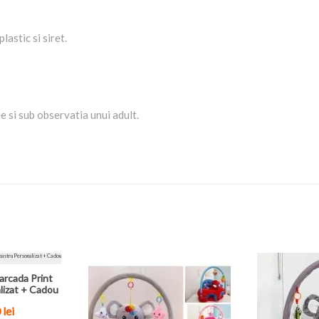
lastic si siret.
 si sub observatia unui adult.
arcada Print
lizat + Cadou
0
lei