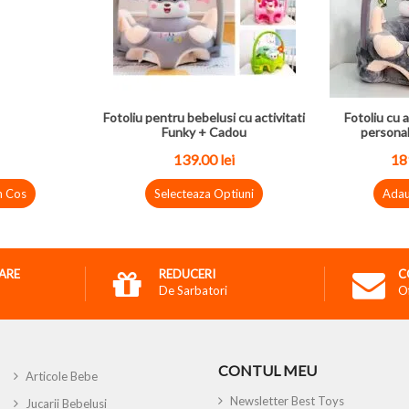
Fotoliu pentru bebelusi cu activitati
Fotoliu cu a
Funky + Cadou
personal
139.00
lei
18
n Cos
Selecteaza Optiuni
Adau
RARE
REDUCERI
C
De Sarbatori
O
CONTUL MEU
Articole Bebe
Newsletter Best Toys
Jucarii Bebelusi