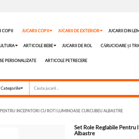
I COPII
JUCARII COPII
JUCARII DE EXTERIOR
JUCARII DIN LE
ULTURA
ARTICOLE BEBE
JUCARII DE ROL
CĂRUCIOARE ȘI TRI
E PERSONALIZATE
ARTICOLE PETRECERE
E PENTRU INCEPATORI CU ROTI LUMINOASE CURCUBEU ALBASTRE
Set Role Reglabile Pentru
Albastre