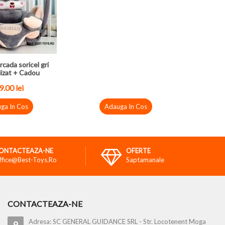
rcada soricel gri
izat + Cadou
9.00
lei
ga In Cos
Adauga In Cos
ONTACTEAZA-NE
OFERTE
ffice@best-Toys.ro
Saptamanale
CONTACTEAZA-NE
Adresa: SC GENERAL GUIDANCE SRL - Str. Locotenent Moga