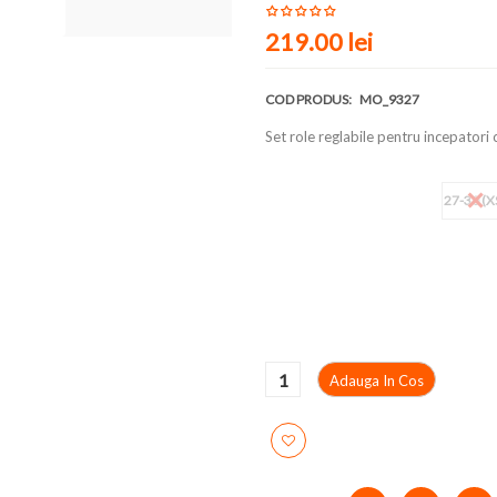
219.00
lei
COD PRODUS:
MO_9327
Set role reglabile pentru incepatori
Marime
27-30 (X
Adauga In Cos