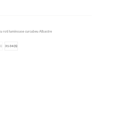
 cu roti luminoase curcubeu Albastre
S)
31-34 (S)