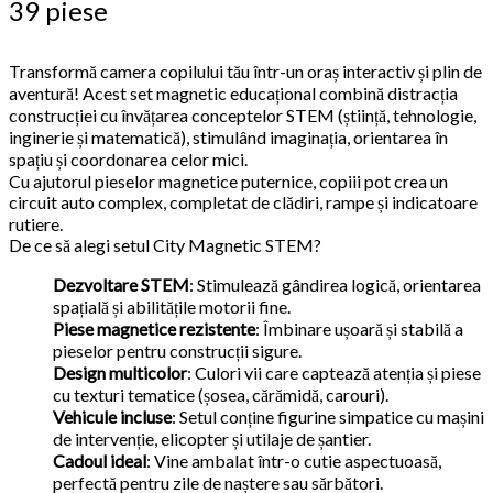
39 piese
Transformă camera copilului tău într-un oraș interactiv și plin de
aventură! Acest set magnetic educațional combină distracția
construcției cu învățarea conceptelor STEM (știință, tehnologie,
inginerie și matematică), stimulând imaginația, orientarea în
spațiu și coordonarea celor mici.
Cu ajutorul pieselor magnetice puternice, copiii pot crea un
circuit auto complex, completat de clădiri, rampe și indicatoare
rutiere.
De ce să alegi setul City Magnetic STEM?
Dezvoltare STEM
: Stimulează gândirea logică, orientarea
spațială și abilitățile motorii fine.
Piese magnetice rezistente
: Îmbinare ușoară și stabilă a
pieselor pentru construcții sigure.
Design multicolor
: Culori vii care captează atenția și piese
cu texturi tematice (șosea, cărămidă, carouri).
Vehicule incluse
: Setul conține figurine simpatice cu mașini
de intervenție, elicopter și utilaje de șantier.
Cadoul ideal
: Vine ambalat într-o cutie aspectuoasă,
perfectă pentru zile de naștere sau sărbători.