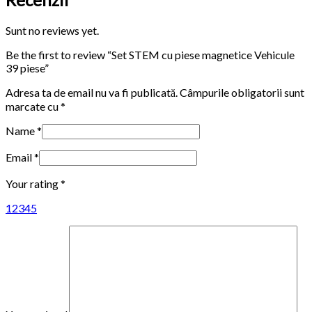
Sunt no reviews yet.
Be the first to review “Set STEM cu piese magnetice Vehicule
39 piese”
Adresa ta de email nu va fi publicată.
Câmpurile obligatorii sunt
marcate cu
*
Name
*
Email
*
Your rating
*
1
2
3
4
5