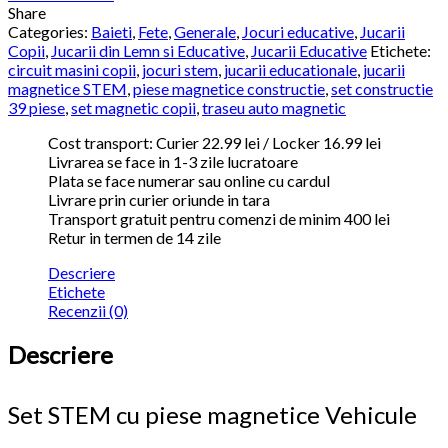
Share
Categories:
Baieti
,
Fete
,
Generale
,
Jocuri educative
,
Jucarii
Copii
,
Jucarii din Lemn si Educative
,
Jucarii Educative
Etichete:
circuit masini copii
,
jocuri stem
,
jucarii educationale
,
jucarii
magnetice STEM
,
piese magnetice constructie
,
set constructie
39 piese
,
set magnetic copii
,
traseu auto magnetic
Cost transport: Curier 22.99 lei / Locker 16.99 lei
Livrarea se face in 1-3 zile lucratoare
Plata se face numerar sau online cu cardul
Livrare prin curier oriunde in tara
Transport gratuit pentru comenzi de minim 400 lei
Retur in termen de 14 zile
Descriere
Etichete
Recenzii (0)
Descriere
Set STEM cu piese magnetice Vehicule