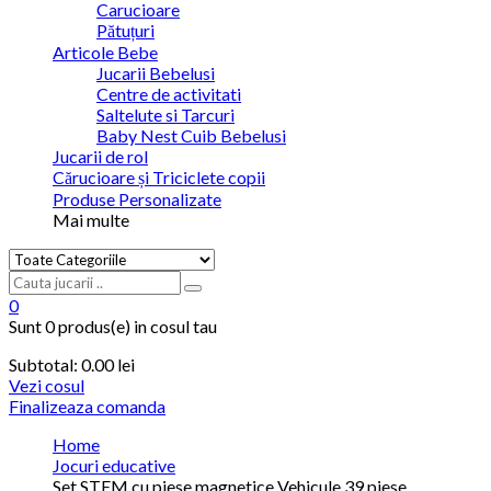
Carucioare
Pătuțuri
Articole Bebe
Jucarii Bebelusi
Centre de activitati
Saltelute si Tarcuri
Baby Nest Cuib Bebelusi
Jucarii de rol
Cărucioare și Triciclete copii
Produse Personalizate
Mai multe
0
Sunt
0 produs(e)
in cosul tau
Subtotal:
0.00 lei
Vezi cosul
Finalizeaza comanda
Home
Jocuri educative
Set STEM cu piese magnetice Vehicule 39 piese