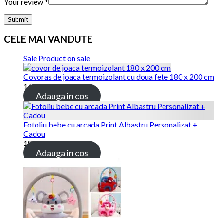
Your review
*
CELE MAI VANDUTE
Sale
Product on sale
Covoras de joaca termoizolant cu doua fete 180 x 200 cm
169.00 lei
115.00 lei
Adauga in cos
Fotoliu bebe cu arcada Print Albastru Personalizat +
Cadou
189.00 lei
Adauga in cos