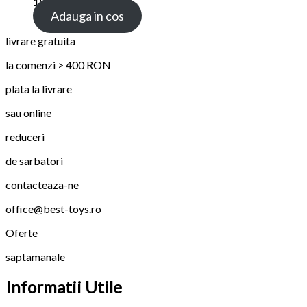
159.00 lei
Adauga in cos
livrare gratuita
la comenzi > 400 RON
plata la livrare
sau online
reduceri
de sarbatori
contacteaza-ne
office@best-toys.ro
Oferte
saptamanale
Informatii Utile