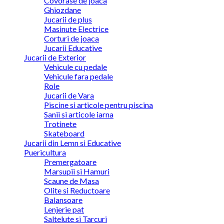
Covorase de joaca
Ghiozdane
Jucarii de plus
Masinute Electrice
Corturi de joaca
Jucarii Educative
Jucarii de Exterior
Vehicule cu pedale
Vehicule fara pedale
Role
Jucarii de Vara
Piscine si articole pentru piscina
Sanii si articole iarna
Trotinete
Skateboard
Jucarii din Lemn si Educative
Puericultura
Premergatoare
Marsupii si Hamuri
Scaune de Masa
Olite si Reductoare
Balansoare
Lenjerie pat
Saltelute si Tarcuri