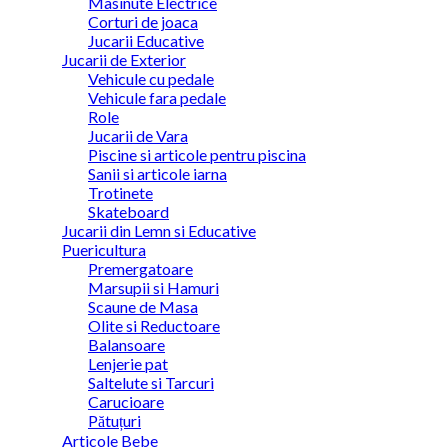
Masinute Electrice
Corturi de joaca
Jucarii Educative
Jucarii de Exterior
Vehicule cu pedale
Vehicule fara pedale
Role
Jucarii de Vara
Piscine si articole pentru piscina
Sanii si articole iarna
Trotinete
Skateboard
Jucarii din Lemn si Educative
Puericultura
Premergatoare
Marsupii si Hamuri
Scaune de Masa
Olite si Reductoare
Balansoare
Lenjerie pat
Saltelute si Tarcuri
Carucioare
Pătuțuri
Articole Bebe