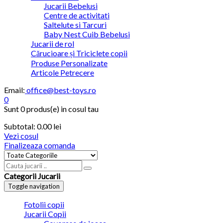
Jucarii Bebelusi
Centre de activitati
Saltelute si Tarcuri
Baby Nest Cuib Bebelusi
Jucarii de rol
Cărucioare și Triciclete copii
Produse Personalizate
Articole Petrecere
Email:
office@best-toys.ro
0
Sunt
0 produs(e)
in cosul tau
Subtotal:
0.00 lei
Vezi cosul
Finalizeaza comanda
Categorii Jucarii
Toggle navigation
Fotolii copii
Jucarii Copii