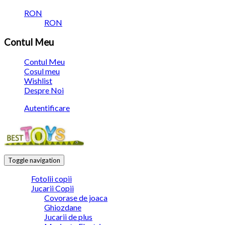
RON
RON
Contul Meu
Contul Meu
Cosul meu
Wishlist
Despre Noi
Autentificare
Toggle navigation
Fotolii copii
Jucarii Copii
Covorase de joaca
Ghiozdane
Jucarii de plus