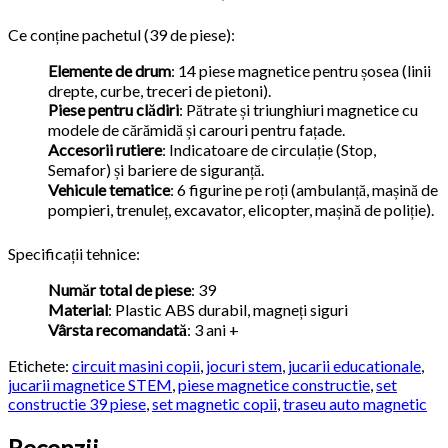
Ce conține pachetul (39 de piese):
Elemente de drum
: 14 piese magnetice pentru șosea (linii
drepte, curbe, treceri de pietoni).
Piese pentru clădiri
: Pătrate și triunghiuri magnetice cu
modele de cărămidă și carouri pentru fațade.
Accesorii rutiere
: Indicatoare de circulație (Stop,
Semafor) și bariere de siguranță.
Vehicule tematice
: 6 figurine pe roți (ambulanță, mașină de
pompieri, trenuleț, excavator, elicopter, mașină de poliție).
Specificații tehnice:
Număr total de piese
: 39
Material
: Plastic ABS durabil, magneți siguri
Vârsta recomandată
: 3 ani +
Etichete:
circuit masini copii
,
jocuri stem
,
jucarii educationale
,
jucarii magnetice STEM
,
piese magnetice constructie
,
set
constructie 39 piese
,
set magnetic copii
,
traseu auto magnetic
Recenzii