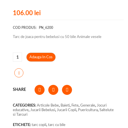
106.00
lei
COD PRODUS:
PN_6200
Tarc de joaca pentru bebelusi cu 50 bile Animale vesele
Adauga In Cos
SHARE
CATEGORIES:
Articole Bebe
,
Baieti
,
Fete
,
Generale
,
Jocuri
educative
,
Jucarii Bebelusi
,
Jucarii Copii
,
Puericultura
,
Saltelute
si Tarcuri
ETICHETE:
tarc copii
,
tarc cu bile