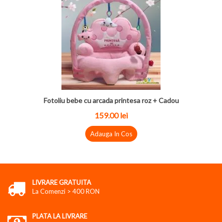
Fotoliu bebe cu arcada printesa roz + Cadou
159.00 lei
Adauga In Cos
LIVRARE GRATUITA
La Comenzi > 400 RON
PLATA LA LIVRARE