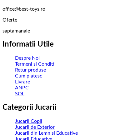
office@best-toys.ro
Oferte
saptamanale
Informatii Utile
Despre Noi
Termeni si Conditii
Retur produse
Cum platesc
Livrare
ANPC
SOL
Categorii Jucarii
Jucarii Copii
Jucarii de Exterior
Jucarii din Lemn si Educative
Jucarii Educative