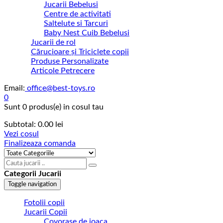
Jucarii Bebelusi
Centre de activitati
Saltelute si Tarcuri
Baby Nest Cuib Bebelusi
Jucarii de rol
Cărucioare și Triciclete copii
Produse Personalizate
Articole Petrecere
Email:
office@best-toys.ro
0
Sunt
0 produs(e)
in cosul tau
Subtotal:
0.00
lei
Vezi cosul
Finalizeaza comanda
Categorii Jucarii
Toggle navigation
Fotolii copii
Jucarii Copii
Covorase de joaca