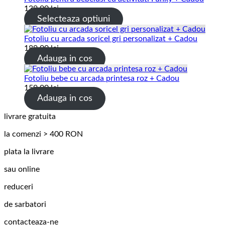
139.00
lei
Selecteaza optiuni
Fotoliu cu arcada soricel gri personalizat + Cadou
189.00
lei
Adauga in cos
Fotoliu bebe cu arcada printesa roz + Cadou
159.00
lei
Adauga in cos
livrare gratuita
la comenzi > 400 RON
plata la livrare
sau online
reduceri
de sarbatori
contacteaza-ne