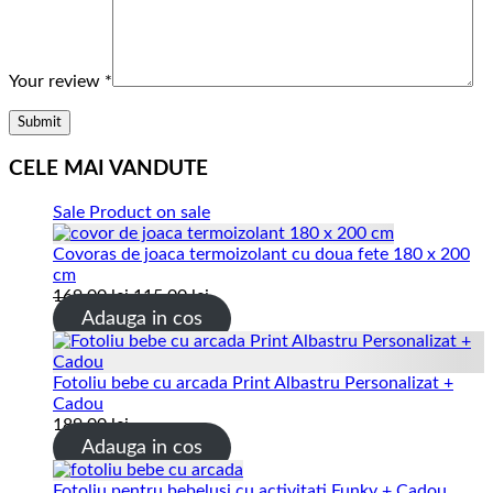
Your review
*
CELE MAI VANDUTE
Sale
Product on sale
Covoras de joaca termoizolant cu doua fete 180 x 200
cm
169.00
lei
115.00
lei
Adauga in cos
Fotoliu bebe cu arcada Print Albastru Personalizat +
Cadou
189.00
lei
Adauga in cos
Fotoliu pentru bebelusi cu activitati Funky + Cadou