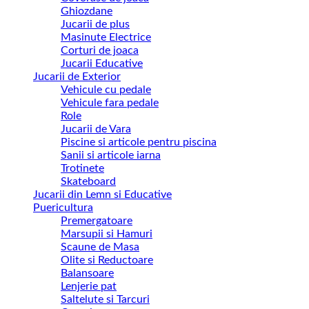
Ghiozdane
Jucarii de plus
Masinute Electrice
Corturi de joaca
Jucarii Educative
Jucarii de Exterior
Vehicule cu pedale
Vehicule fara pedale
Role
Jucarii de Vara
Piscine si articole pentru piscina
Sanii si articole iarna
Trotinete
Skateboard
Jucarii din Lemn si Educative
Puericultura
Premergatoare
Marsupii si Hamuri
Scaune de Masa
Olite si Reductoare
Balansoare
Lenjerie pat
Saltelute si Tarcuri