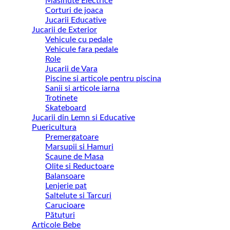
Masinute Electrice
Corturi de joaca
Jucarii Educative
Jucarii de Exterior
Vehicule cu pedale
Vehicule fara pedale
Role
Jucarii de Vara
Piscine si articole pentru piscina
Sanii si articole iarna
Trotinete
Skateboard
Jucarii din Lemn si Educative
Puericultura
Premergatoare
Marsupii si Hamuri
Scaune de Masa
Olite si Reductoare
Balansoare
Lenjerie pat
Saltelute si Tarcuri
Carucioare
Pătuțuri
Articole Bebe