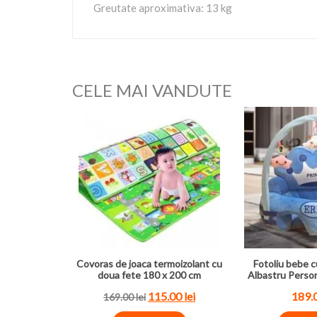
Greutate aproximativa: 13 kg
CELE MAI VANDUTE
Covoras de joaca termoizolant cu
Fotoliu bebe c
doua fete 180 x 200 cm
Albastru Perso
115.00
lei
189.
169.00
lei