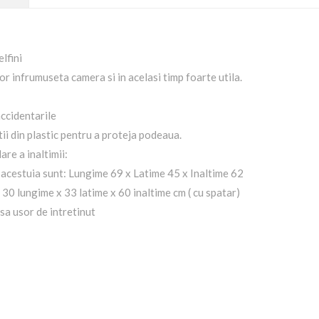
lfini
r infrumuseta camera si in acelasi timp foarte utila.
accidentarile
tii din plastic pentru a proteja podeaua.
are a inaltimii:
 acestuia sunt: Lungime 69 x Latime 45 x Inaltime 62
 30 lungime x 33 latime x 60 inaltime cm ( cu spatar)
a usor de intretinut