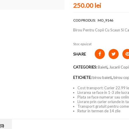
250.00
lei
COD PRODUS:
MO_9146
Birou Pentru Copii Cu Scaun Si Ca
Stoc epuizat
SHARE
CATEGORIES:
Baieti
,
Jucarii Copi
ETICHETE:
birou baieti
,
birou cop
Cost transport: Curier 22.99 le
Livrarea se face in 1-3 zile luc
Plata se face numerar sau onlin
Livrare prin curier oriunde in t
Transport gratuit pentru come
Retur in termen de 14 zile
(0)