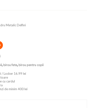
dru Metalic Delfini
i
ii
,
birou fete
,
birou pentru copii
i / Locker 16.99 lei
ratoare
e cu cardul
ara
nzi de minim 400 lei