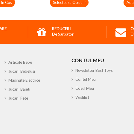
 In Cos
Selecteaza Optiuni
Ada
RARE
REDUCERI
C
De Sarbatori
O
CONTUL MEU
Articole Bebe
Newsletter Best Toys
Jucarii Bebelusi
Contul Meu
Masinute Electrice
Cosul Meu
Jucarii Baieti
Wishlist
Jucarii Fete