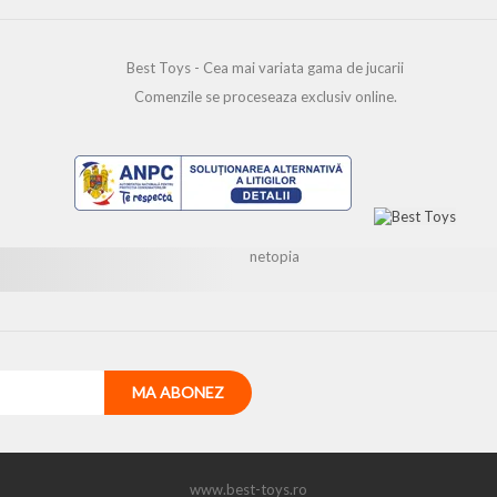
Best Toys - Cea mai variata gama de jucarii
Comenzile se proceseaza exclusiv online.
www.best-toys.ro