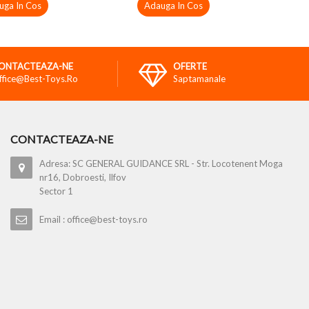
uga In Cos
Adauga In Cos
ONTACTEAZA-NE
OFERTE
ffice@best-Toys.ro
Saptamanale
CONTACTEAZA-NE
Adresa: SC GENERAL GUIDANCE SRL - Str. Locotenent Moga
nr16, Dobroesti, Ilfov
Sector 1
Email : office@best-toys.ro