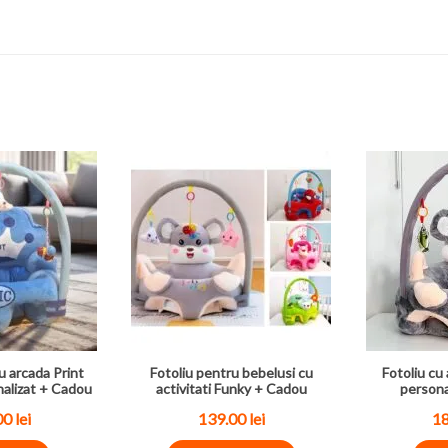
u arcada Print
Fotoliu pentru bebelusi cu
Fotoliu cu 
nalizat + Cadou
activitati Funky + Cadou
persona
00
lei
139.00
lei
1