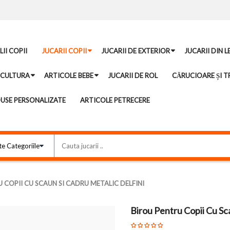
II COPII
JUCARII COPII
JUCARII DE EXTERIOR
JUCARII DIN 
ICULTURA
ARTICOLE BEBE
JUCARII DE ROL
CĂRUCIOARE ȘI TR
USE PERSONALIZATE
ARTICOLE PETRECERE
 COPII CU SCAUN SI CADRU METALIC DELFINI
Birou Pentru Copii Cu Sc